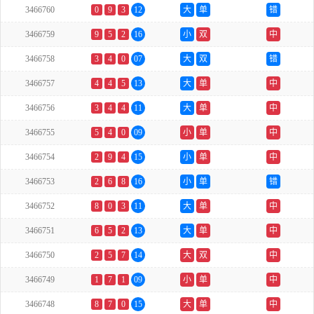
3466760
0
9
3
12
大
单
错
3466759
9
5
2
16
小
双
中
3466758
3
4
0
07
大
双
错
3466757
4
4
5
13
大
单
中
3466756
3
4
4
11
大
单
中
3466755
5
4
0
09
小
单
中
3466754
2
9
4
15
小
单
中
3466753
2
6
8
16
小
单
错
3466752
8
0
3
11
大
单
中
3466751
6
5
2
13
大
单
中
3466750
2
5
7
14
大
双
中
3466749
1
7
1
09
小
单
中
3466748
8
7
0
15
大
单
中