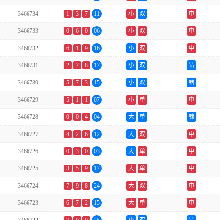
3466734
1
3
7
11
小
双
中
3466733
0
6
0
06
小
双
中
3466732
6
1
9
16
小
双
中
3466731
2
7
8
17
小
双
错
3466730
5
7
3
15
小
双
错
3466729
5
1
1
07
小
单
中
3466728
0
0
4
04
大
单
错
3466727
4
2
6
12
大
双
中
3466726
0
3
0
03
大
单
中
3466725
3
5
9
17
大
单
中
3466724
7
9
8
24
大
双
中
3466723
6
7
2
15
大
单
中