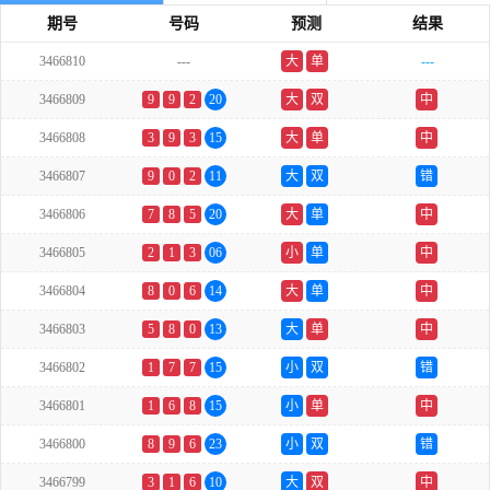
期号
号码
预测
结果
3466810
---
大
单
---
3466809
9
9
2
20
大
双
中
3466808
3
9
3
15
大
单
中
3466807
9
0
2
11
大
双
错
3466806
7
8
5
20
大
单
中
3466805
2
1
3
06
小
单
中
3466804
8
0
6
14
大
单
中
3466803
5
8
0
13
大
单
中
3466802
1
7
7
15
小
双
错
3466801
1
6
8
15
小
单
中
3466800
8
9
6
23
小
双
错
3466799
3
1
6
10
大
双
中