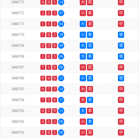
3466773
4
9
1
14
大
双
中
3466772
2
2
3
07
小
单
中
3466771
1
1
2
04
大
双
中
3466770
7
6
5
18
小
单
错
3466769
0
3
6
09
大
双
错
3466768
1
0
5
06
大
单
错
3466767
7
1
0
08
小
双
中
3466766
8
4
9
21
小
双
错
3466765
6
7
3
16
大
双
中
3466764
7
2
8
17
大
双
中
3466763
0
2
9
11
大
单
中
3466762
4
2
2
08
小
单
中
3466761
3
0
5
08
小
双
中