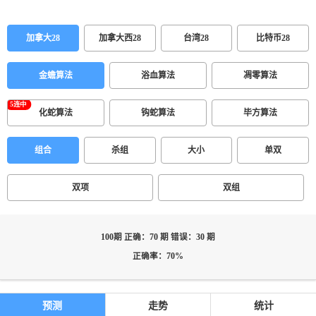
加拿大28
加拿大西28
台湾28
比特币28
金蟾算法
浴血算法
凋零算法
化蛇算法
钩蛇算法
毕方算法
组合
杀组
大小
单双
双项
双组
100期 正确：70 期 错误：30 期
正确率：70%
预测
走势
统计