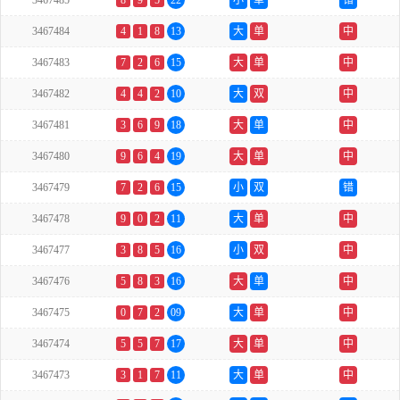
3467485
8
9
5
22
小
单
错
3467484
4
1
8
13
大
单
中
3467483
7
2
6
15
大
单
中
3467482
4
4
2
10
大
双
中
3467481
3
6
9
18
大
单
中
3467480
9
6
4
19
大
单
中
3467479
7
2
6
15
小
双
错
3467478
9
0
2
11
大
单
中
3467477
3
8
5
16
小
双
中
3467476
5
8
3
16
大
单
中
3467475
0
7
2
09
大
单
中
3467474
5
5
7
17
大
单
中
3467473
3
1
7
11
大
单
中