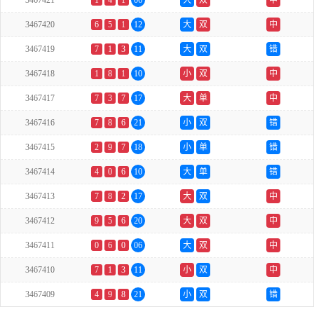
3467421
1
4
1
06
大
双
中
3467420
6
5
1
12
大
双
中
3467419
7
1
3
11
大
双
错
3467418
1
8
1
10
小
双
中
3467417
7
3
7
17
大
单
中
3467416
7
8
6
21
小
双
错
3467415
2
9
7
18
小
单
错
3467414
4
0
6
10
大
单
错
3467413
7
8
2
17
大
双
中
3467412
9
5
6
20
大
双
中
3467411
0
6
0
06
大
双
中
3467410
7
1
3
11
小
双
中
3467409
4
9
8
21
小
双
错