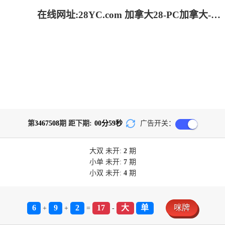
在线网址:28YC.com 加拿大28-PC加拿大-加拿大28开奖结果预测官网|飞飞28加拿大在线预测_火热研究!
第
3467508
期 距下期:
00
分
59
秒
广告开关：
大双
未开:
2
期
小单
未开:
7
期
小双
未开:
4
期
6
9
2
17
大
单
咪牌
+
+
=
-