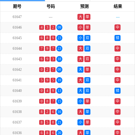
期号
号码
预测
结果
61647
---
大
单
---
61646
4
3
2
09
小
单
中
61645
6
8
9
23
小
双
错
61644
7
9
7
23
大
双
中
61643
6
9
3
18
大
双
中
61642
0
2
7
09
大
单
中
61641
5
9
5
19
大
双
中
61640
0
4
9
13
大
双
错
61639
0
8
7
15
小
单
中
61638
8
2
6
16
大
单
中
61637
8
5
8
21
小
单
中
61636
6
8
6
20
大
单
中