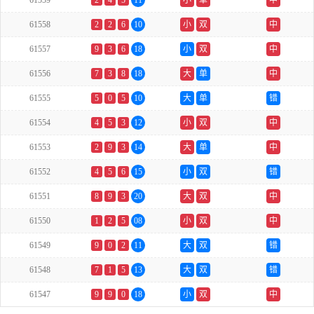
61559
2
4
5
11
小
单
中
61558
2
2
6
10
小
双
中
61557
9
3
6
18
小
双
中
61556
7
3
8
18
大
单
中
61555
5
0
5
10
大
单
错
61554
4
5
3
12
小
双
中
61553
2
9
3
14
大
单
中
61552
4
5
6
15
小
双
错
61551
8
9
3
20
大
双
中
61550
1
2
5
08
小
双
中
61549
9
0
2
11
大
双
错
61548
7
1
5
13
大
双
错
61547
9
9
0
18
小
双
中