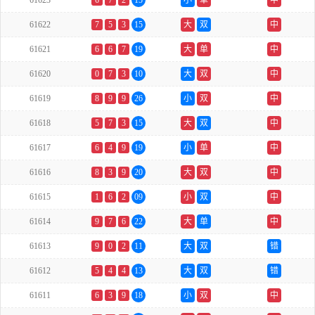
61623
6
7
2
15
小
单
中
61622
7
5
3
15
大
双
中
61621
6
6
7
19
大
单
中
61620
0
7
3
10
大
双
中
61619
8
9
9
26
小
双
中
61618
5
7
3
15
大
双
中
61617
6
4
9
19
小
单
中
61616
8
3
9
20
大
双
中
61615
1
6
2
09
小
双
中
61614
9
7
6
22
大
单
中
61613
9
0
2
11
大
双
错
61612
5
4
4
13
大
双
错
61611
6
3
9
18
小
双
中