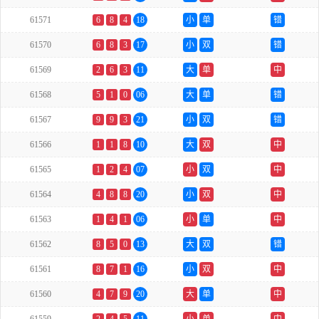
61571
6
8
4
18
小
单
错
61570
6
8
3
17
小
双
错
61569
2
6
3
11
大
单
中
61568
5
1
0
06
大
单
错
61567
9
9
3
21
小
双
错
61566
1
1
8
10
大
双
中
61565
1
2
4
07
小
双
中
61564
4
8
8
20
小
双
中
61563
1
4
1
06
小
单
中
61562
8
5
0
13
大
双
错
61561
8
7
1
16
小
双
中
61560
4
7
9
20
大
单
中