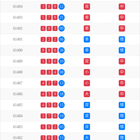
61494
3
0
9
12
双
中
61493
5
7
9
21
单
中
61492
6
0
3
09
单
中
61491
2
2
2
06
单
错
61490
9
8
9
26
单
错
61489
5
5
0
10
双
中
61488
1
3
4
08
小
中
61487
4
2
7
13
小
中
61486
4
5
9
18
大
中
61485
4
5
6
15
双
错
61484
3
7
9
19
双
错
61483
1
0
2
03
双
错
61482
3
8
2
13
大
错