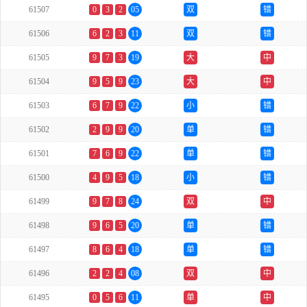
61507
0
3
2
05
双
错
61506
6
2
3
11
双
错
61505
9
7
3
19
大
中
61504
9
5
9
23
大
中
61503
6
7
9
22
小
错
61502
2
9
9
20
单
错
61501
7
6
9
22
单
错
61500
4
9
5
18
小
错
61499
9
7
8
24
双
中
61498
9
6
5
20
单
错
61497
8
6
4
18
单
错
61496
2
2
4
08
双
中
61495
0
5
6
11
单
中