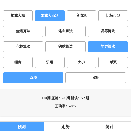
加拿大28
加拿大西28
台湾28
比特币28
金蟾算法
浴血算法
凋零算法
化蛇算法
钩蛇算法
毕方算法
组合
杀组
大小
单双
双项
双组
100期 正确：48 期 错误：52 期
正确率：48%
预测
走势
统计