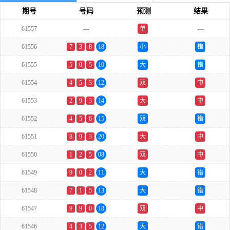
期号
号码
预测
结果
61557
---
单
---
61556
7
3
8
18
小
错
61555
5
0
5
10
大
错
61554
4
5
3
12
双
中
61553
2
9
3
14
大
中
61552
4
5
6
15
双
错
61551
8
9
3
20
大
中
61550
1
2
5
08
双
中
61549
9
0
2
11
大
错
61548
7
1
5
13
大
错
61547
9
9
0
18
双
中
61546
4
3
5
12
大
错