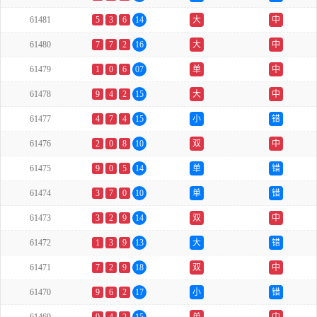
61481
5
3
6
14
大
中
61480
7
7
2
16
大
中
61479
1
0
6
07
单
中
61478
9
4
2
15
大
中
61477
4
7
4
15
小
错
61476
2
0
8
10
双
中
61475
9
0
5
14
单
错
61474
3
7
0
10
单
错
61473
3
2
9
14
双
中
61472
1
3
9
13
大
错
61471
7
2
9
18
双
中
61470
9
6
2
17
小
错