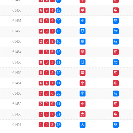
61469
9
4
2
15
单
中
61468
6
9
4
19
单
中
61467
8
6
6
20
小
错
61466
4
9
2
15
双
错
61465
2
0
8
10
单
错
61464
1
6
6
13
单
中
61463
8
0
3
11
双
错
61462
8
2
5
15
单
中
61461
6
4
1
11
小
中
61460
7
7
6
20
小
错
61459
2
9
0
11
小
中
61458
7
7
7
21
大
中
61457
1
9
3
13
大
错