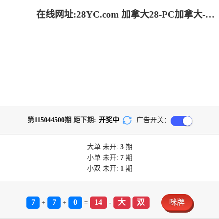
在线网址:28YC.com 加拿大28-PC加拿大-加拿大28开奖结果预测官网|飞飞28加拿大在线预测_火热研究!
第
115044500
期 距下期:
开奖中
广告开关：
大单
未开:
3
期
小单
未开:
7
期
小双
未开:
1
期
7
7
0
14
大
双
咪牌
+
+
=
-