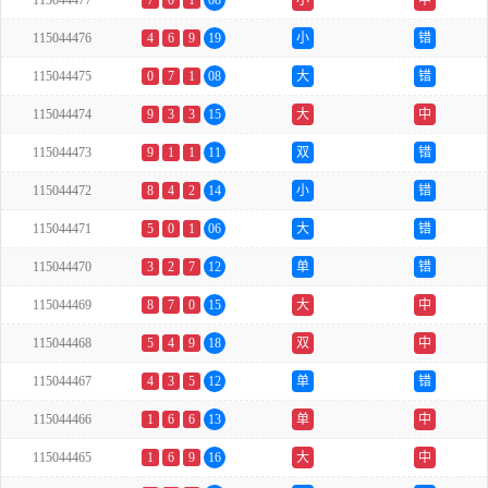
115044477
7
0
1
08
小
中
115044476
4
6
9
19
小
错
115044475
0
7
1
08
大
错
115044474
9
3
3
15
大
中
115044473
9
1
1
11
双
错
115044472
8
4
2
14
小
错
115044471
5
0
1
06
大
错
115044470
3
2
7
12
单
错
115044469
8
7
0
15
大
中
115044468
5
4
9
18
双
中
115044467
4
3
5
12
单
错
115044466
1
6
6
13
单
中
115044465
1
6
9
16
大
中