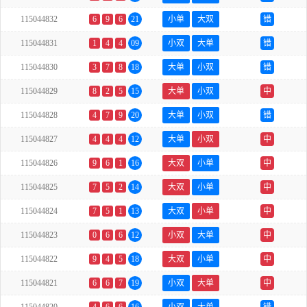
115044832
6
9
6
21
小单
大双
错
115044831
1
4
4
09
小双
大单
错
115044830
3
7
8
18
大单
小双
错
115044829
8
2
5
15
大单
小双
中
115044828
4
7
9
20
大单
小双
错
115044827
4
4
4
12
大单
小双
中
115044826
9
6
1
16
大双
小单
中
115044825
7
5
2
14
大双
小单
中
115044824
7
5
1
13
大双
小单
中
115044823
0
6
6
12
小双
大单
中
115044822
9
4
5
18
大双
小单
中
115044821
6
6
7
19
小双
大单
中