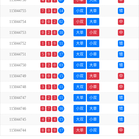
115044756
4
2
1
07
小单
大双
中
115044755
7
3
4
14
小双
大单
错
115044754
0
0
2
02
小双
大单
中
115044753
0
2
8
10
大单
小双
中
115044752
1
1
9
11
大单
小双
错
115044751
5
9
3
17
大双
小单
错
115044750
1
2
0
03
小双
大单
错
115044749
9
0
6
15
小双
大单
中
115044748
3
3
5
11
大双
小单
中
115044747
6
2
3
11
大单
小双
错
115044746
0
7
9
16
小双
大单
错
115044745
4
7
4
15
大双
小单
错
115044744
8
0
9
17
大单
小双
中