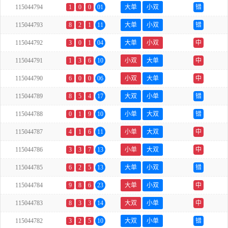
115044794
1
0
0
01
大单
小双
错
115044793
8
2
1
11
大单
小双
错
115044792
3
0
1
04
大单
小双
中
115044791
1
3
6
10
小双
大单
中
115044790
6
0
0
06
小双
大单
中
115044789
8
5
4
17
大双
小单
错
115044788
0
1
9
10
小单
大双
错
115044787
4
1
6
11
小单
大双
中
115044786
3
3
7
13
小单
大双
中
115044785
6
2
5
13
大单
小双
错
115044784
9
8
6
23
大单
小双
中
115044783
8
3
3
14
大双
小单
中
115044782
3
2
5
10
大双
小单
错