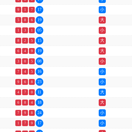
17
小
9
1
7
19
大
5
8
6
05
小
1
3
1
15
大
8
2
5
19
大
6
4
9
08
小
3
0
5
16
小
7
4
5
23
小
9
6
8
11
大
4
7
0
18
大
6
8
4
24
小
7
9
8
17
小
1
7
9