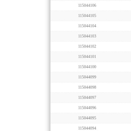
115044106
115044105
115044104
115044103
115044102
115044101
115044100
115044099
115044098
115044097
115044096
115044095
115044094