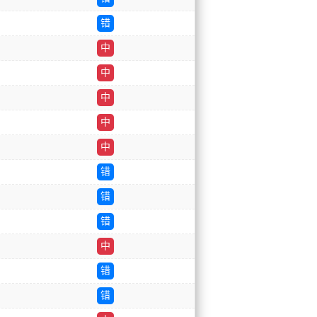
错
中
中
中
中
中
错
错
错
中
错
错