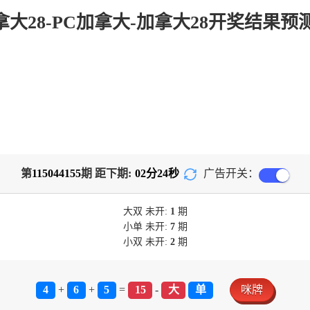
第
115044155
期 距下期:
02
分
24
秒
广告开关：
大双
未开:
1
期
小单
未开:
7
期
小双
未开:
2
期
4
+
6
+
5
=
15
-
大
单
咪牌