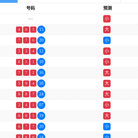
号码
预测
---
小
双
15
大
4
6
5
20
小
7
7
6
12
小
5
3
4
10
小
8
1
1
16
大
7
7
2
18
大
5
9
4
24
大
9
8
7
07
小
2
4
1
19
大
6
8
5
20
小
6
7
7
14
小
6
8
0