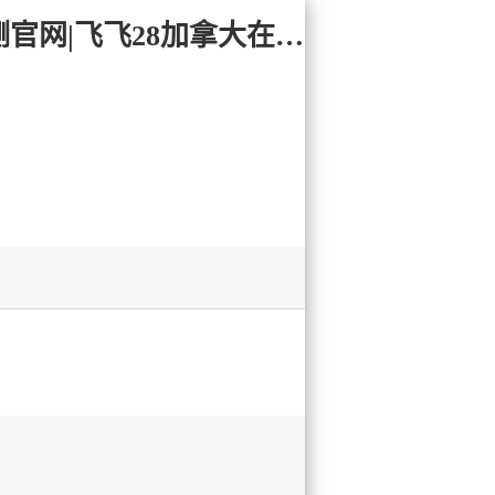
在线网址:28YC.com 加拿大28-PC加拿大-加拿大28开奖结果预测官网|飞飞28加拿大在线预测_火热研究!