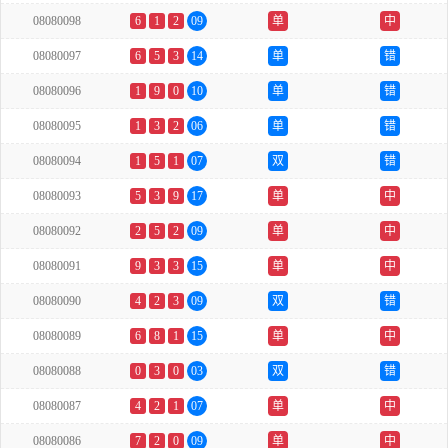
08080098
6
1
2
09
单
中
08080097
6
5
3
14
单
错
08080096
1
9
0
10
单
错
08080095
1
3
2
06
单
错
08080094
1
5
1
07
双
错
08080093
5
3
9
17
单
中
08080092
2
5
2
09
单
中
08080091
9
3
3
15
单
中
08080090
4
2
3
09
双
错
08080089
6
8
1
15
单
中
08080088
0
3
0
03
双
错
08080087
4
2
1
07
单
中
08080086
7
2
0
09
单
中