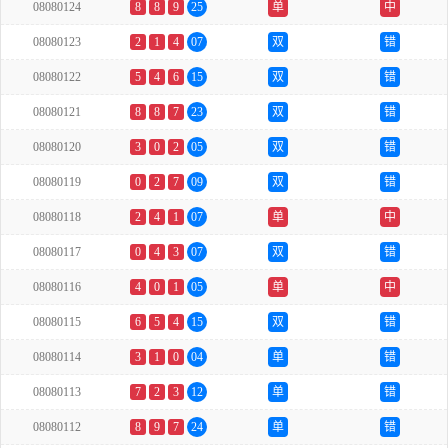
08080124
8
8
9
25
单
中
08080123
2
1
4
07
双
错
08080122
5
4
6
15
双
错
08080121
8
8
7
23
双
错
08080120
3
0
2
05
双
错
08080119
0
2
7
09
双
错
08080118
2
4
1
07
单
中
08080117
0
4
3
07
双
错
08080116
4
0
1
05
单
中
08080115
6
5
4
15
双
错
08080114
3
1
0
04
单
错
08080113
7
2
3
12
单
错
08080112
8
9
7
24
单
错