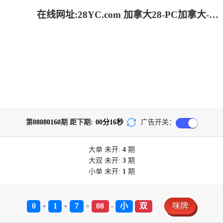
在线网址:28YC.com 加拿大28-PC加拿大-加拿大28开奖结果预测官网|飞飞28加拿大在线预测_火热研究!
第
08080160
期 距下期:
00
分
16
秒
广告开关：
大单
未开:
4
期
大双
未开:
3
期
小单
未开:
1
期
0
1
7
08
小
双
咪牌
+
+
=
-