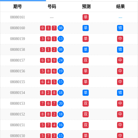
期号
号码
预测
结果
08080161
---
单
---
08080160
0
1
7
08
单
错
08080159
3
9
1
13
单
中
08080158
5
1
2
08
单
错
08080157
6
9
9
24
双
中
08080156
5
8
6
19
单
中
08080155
6
4
5
15
单
中
08080154
8
2
8
18
单
错
08080153
7
6
7
20
双
中
08080152
8
8
2
18
双
中
08080151
5
7
4
16
双
中
08080150
5
7
3
15
单
中