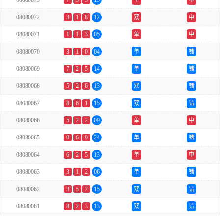
08080073
7
3
5
15
单
中
08080072
3
1
8
12
双
中
08080071
1
1
3
05
单
中
08080070
3
1
0
04
单
错
08080069
7
2
5
14
单
错
08080068
5
2
6
13
双
错
08080067
8
6
1
15
双
错
08080066
5
2
2
09
单
中
08080065
9
6
9
24
单
错
08080064
6
2
5
13
单
中
08080063
3
1
2
06
单
错
08080062
3
5
7
15
双
错
08080061
8
2
3
13
双
错