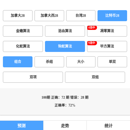
加拿大28
加拿大西28
台湾28
比特币28
金蟾算法
浴血算法
凋零算法
化蛇算法
钩蛇算法
毕方算法
组合
杀组
大小
单双
双项
双组
100期 正确：72 期 错误：28 期
正确率：72%
预测
走势
统计