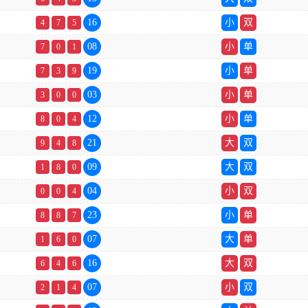
16
小
双
4
7
5
08
小
单
7
0
1
19
小
单
7
3
9
03
小
单
3
0
0
12
小
单
8
0
4
21
大
双
9
4
8
09
大
双
1
8
0
04
小
双
0
0
4
23
小
单
8
8
7
07
大
单
1
6
0
16
大
双
6
4
6
07
小
双
2
1
4