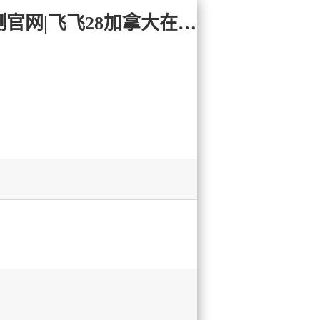
在线网址:28YC.com 加拿大28-PC加拿大-加拿大28开奖结果预测官网|飞飞28加拿大在线预测_火热研究!