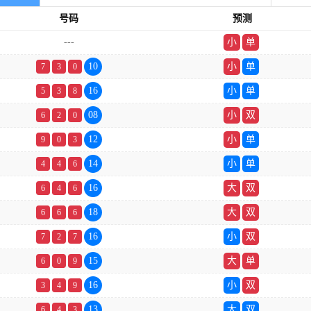
号码
预测
---
小
单
10
小
单
7
3
0
16
小
单
5
3
8
08
小
双
6
2
0
12
小
单
9
0
3
14
小
单
4
4
6
16
大
双
6
4
6
18
大
双
6
6
6
16
小
双
7
2
7
15
大
单
6
0
9
16
小
双
3
4
9
13
大
双
6
4
3