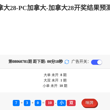
第
08060781
期 距下期:
00
分
18
秒
广告开关：
大单
未开:
8
期
大双
未开:
1
期
小单
未开:
10
期
7
+
3
+
0
=
10
-
小
双
咪牌