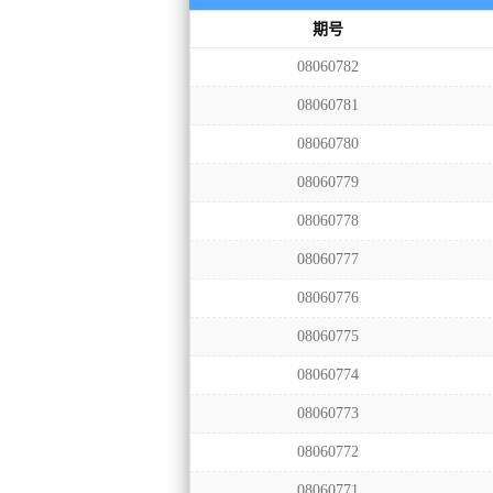
期号
08060782
08060781
08060780
08060779
08060778
08060777
08060776
08060775
08060774
08060773
08060772
08060771