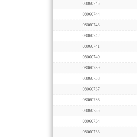
08060745
08060744
08060743
08060742
08060741
08060740
08060739
08060738
08060737
08060736
08060735
08060734
08060733