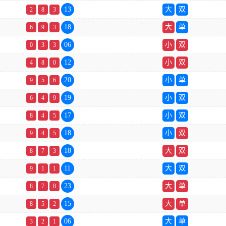
13
大
双
2
8
3
18
大
单
6
9
3
06
小
双
0
3
3
12
小
双
4
8
0
20
小
单
9
5
6
19
小
双
6
4
9
17
小
双
8
4
5
18
小
双
9
4
5
18
大
双
8
7
3
11
大
双
9
1
1
23
大
单
8
7
8
15
大
单
8
5
2
06
大
单
3
2
1