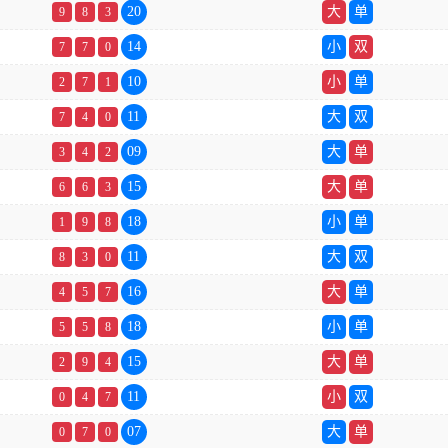
20
大
单
9
8
3
14
小
双
7
7
0
10
小
单
2
7
1
11
大
双
7
4
0
09
大
单
3
4
2
15
大
单
6
6
3
18
小
单
1
9
8
11
大
双
8
3
0
16
大
单
4
5
7
18
小
单
5
5
8
15
大
单
2
9
4
11
小
双
0
4
7
07
大
单
0
7
0