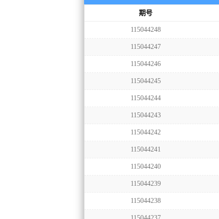
期号
115044248
115044247
115044246
115044245
115044244
115044243
115044242
115044241
115044240
115044239
115044238
115044237