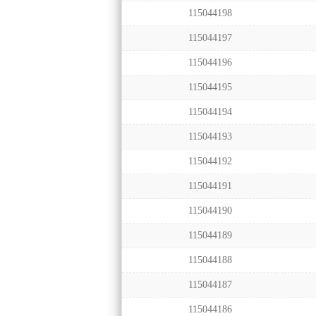
115044198
115044197
115044196
115044195
115044194
115044193
115044192
115044191
115044190
115044189
115044188
115044187
115044186