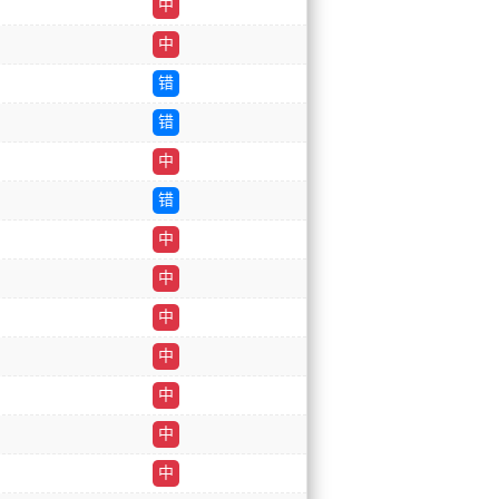
中
中
错
错
中
错
中
中
中
中
中
中
中