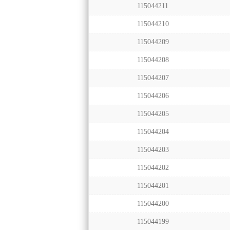
115044211
115044210
115044209
115044208
115044207
115044206
115044205
115044204
115044203
115044202
115044201
115044200
115044199