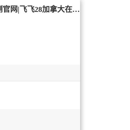
在线网址:28YC.com 加拿大28-PC加拿大-加拿大28开奖结果预测官网|飞飞28加拿大在线预测_火热研究!