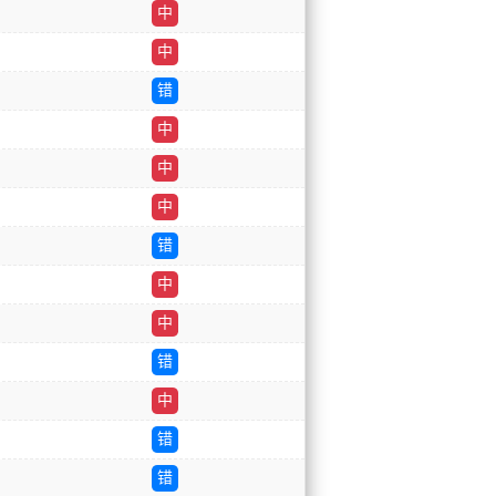
中
中
错
中
中
中
错
中
中
错
中
错
错