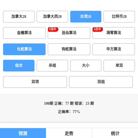
加拿大28
加拿大西28
台湾28
比特币28
金蟾算法
浴血算法
凋零算法
化蛇算法
钩蛇算法
毕方算法
组合
杀组
大小
单双
双项
双组
100期 正确：77 期 错误：23 期
正确率：77%
预测
走势
统计