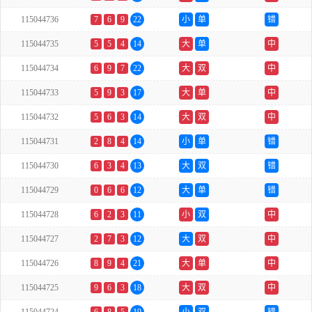
115044736
7
6
9
22
小
单
错
115044735
5
5
4
14
大
单
中
115044734
6
9
7
22
大
双
中
115044733
5
9
3
17
大
单
中
115044732
5
6
3
14
大
双
中
115044731
2
8
4
14
小
单
错
115044730
6
3
4
13
大
双
错
115044729
0
6
6
12
大
单
错
115044728
6
2
3
11
小
双
中
115044727
2
7
3
12
大
双
中
115044726
8
9
4
21
大
单
中
115044725
9
6
3
18
大
双
中