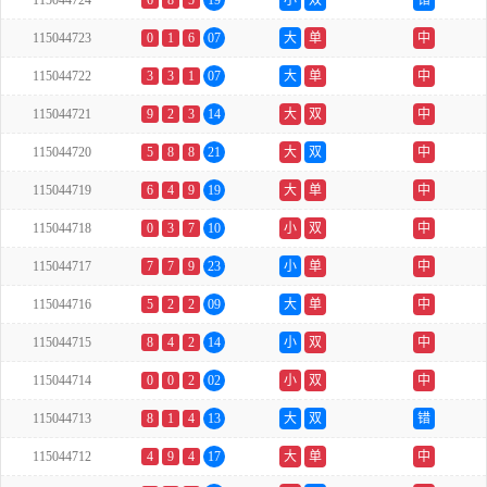
115044724
6
8
5
19
小
双
错
115044723
0
1
6
07
大
单
中
115044722
3
3
1
07
大
单
中
115044721
9
2
3
14
大
双
中
115044720
5
8
8
21
大
双
中
115044719
6
4
9
19
大
单
中
115044718
0
3
7
10
小
双
中
115044717
7
7
9
23
小
单
中
115044716
5
2
2
09
大
单
中
115044715
8
4
2
14
小
双
中
115044714
0
0
2
02
小
双
中
115044713
8
1
4
13
大
双
错
115044712
4
9
4
17
大
单
中