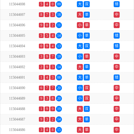
115044698
5
4
0
09
大
双
错
115044697
8
7
3
18
大
单
中
115044696
9
0
2
11
小
单
中
115044695
5
5
4
14
小
单
错
115044694
0
9
4
13
大
双
错
115044693
3
9
7
19
小
单
中
115044692
2
9
3
14
大
单
中
115044691
1
4
3
08
大
单
错
115044690
6
7
7
20
小
双
中
115044689
9
3
8
20
小
双
中
115044688
1
9
9
19
大
双
中
115044687
9
3
2
14
大
单
中
115044686
3
4
8
15
大
单
中