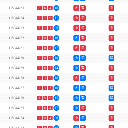
115044265
8
6
4
18
大
双
中
115044264
0
2
9
11
小
单
中
115044263
5
3
1
09
小
单
中
115044262
7
0
3
10
大
双
中
115044261
9
0
8
17
大
单
中
115044260
9
0
9
18
小
单
错
115044259
3
8
3
14
小
双
中
115044258
8
3
7
18
大
单
中
115044257
2
3
5
10
大
单
错
115044256
1
5
9
15
小
双
错
115044255
7
6
4
17
小
单
中
115044254
2
0
4
06
小
单
中