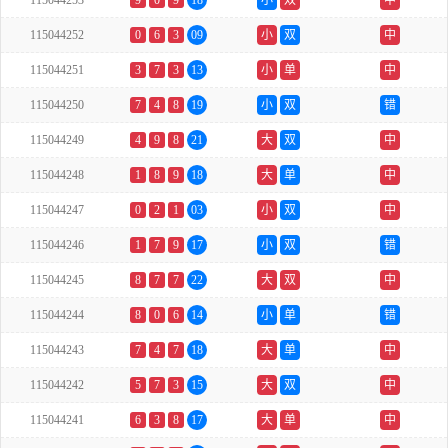
115044253
9
0
9
18
小
双
中
115044252
0
6
3
09
小
双
中
115044251
3
7
3
13
小
单
中
115044250
7
4
8
19
小
双
错
115044249
4
9
8
21
大
双
中
115044248
1
8
9
18
大
单
中
115044247
0
2
1
03
小
双
中
115044246
1
7
9
17
小
双
错
115044245
8
7
7
22
大
双
中
115044244
8
0
6
14
小
单
错
115044243
7
4
7
18
大
单
中
115044242
5
7
3
15
大
双
中
115044241
6
3
8
17
大
单
中