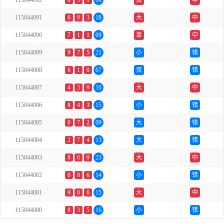
115044092
0
5
1
06
双
中
115044091
6
9
3
18
大
中
115044090
7
1
1
09
单
中
115044089
9
7
5
21
小
错
115044088
6
1
0
07
双
错
115044087
4
3
9
16
大
中
115044086
8
4
3
15
小
错
115044085
0
7
2
09
大
错
115044084
2
7
4
13
大
错
115044083
8
6
9
23
大
中
115044082
0
8
6
14
小
错
115044081
9
0
6
15
大
中
115044080
8
3
5
16
小
错