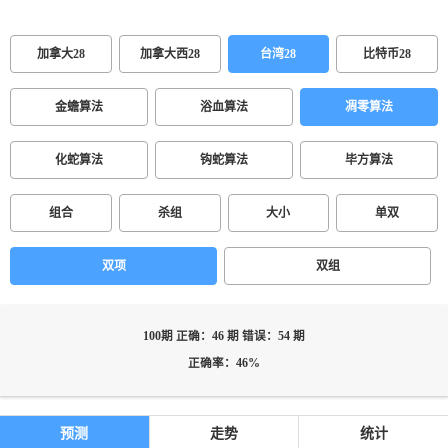
加拿大28
加拿大西28
台湾28
比特币28
金蟾算法
浴血算法
凋零算法
化蛇算法
钩蛇算法
毕方算法
组合
杀组
大小
单双
双项
双组
100期 正确：46 期 错误：54 期
正确率：46%
预测
走势
统计