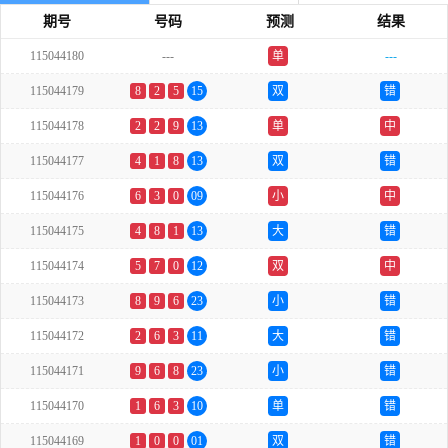
期号
号码
预测
结果
115044180
---
单
---
115044179
8
2
5
15
双
错
115044178
2
2
9
13
单
中
115044177
4
1
8
13
双
错
115044176
6
3
0
09
小
中
115044175
4
8
1
13
大
错
115044174
5
7
0
12
双
中
115044173
8
9
6
23
小
错
115044172
2
6
3
11
大
错
115044171
9
6
8
23
小
错
115044170
1
6
3
10
单
错
115044169
1
0
0
01
双
错