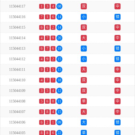
115044117
1
3
4
08
双
中
115044116
7
1
6
14
小
错
115044115
6
6
2
14
双
中
115044114
4
7
9
20
大
中
115044113
6
7
6
19
小
错
115044112
4
9
2
15
小
错
115044111
9
1
5
15
大
中
115044110
4
7
7
18
双
中
115044109
3
5
4
12
双
中
115044108
5
6
0
11
单
中
115044107
3
8
4
15
大
中
115044106
6
2
1
09
大
错
115044105
8
8
6
22
单
错