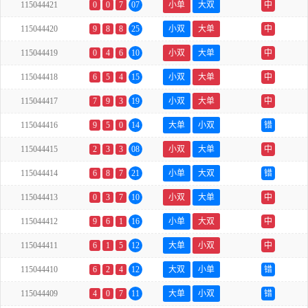
115044421
0
0
7
07
小单
大双
中
115044420
9
8
8
25
小双
大单
中
115044419
0
4
6
10
小双
大单
中
115044418
6
5
4
15
小双
大单
中
115044417
7
9
3
19
小双
大单
中
115044416
9
5
0
14
大单
小双
错
115044415
2
3
3
08
小双
大单
中
115044414
6
8
7
21
小单
大双
错
115044413
0
3
7
10
小双
大单
中
115044412
9
6
1
16
小单
大双
中
115044411
6
1
5
12
大单
小双
中
115044410
6
2
4
12
大双
小单
错
115044409
4
0
7
11
大单
小双
错