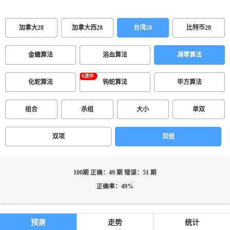
加拿大28
加拿大西28
台湾28
比特币28
金蟾算法
浴血算法
凋零算法
化蛇算法
钩蛇算法
毕方算法
组合
杀组
大小
单双
双项
双组
100期 正确：49 期 错误：51 期
正确率：49%
预测
走势
统计