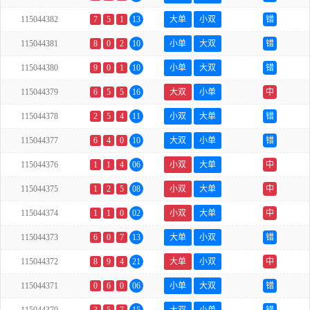
115044382
7
5
1
13
大单
小双
错
115044381
8
0
2
10
小单
大双
错
115044380
9
0
1
10
小单
大双
错
115044379
6
5
5
16
大双
小单
中
115044378
2
5
4
11
小双
大单
错
115044377
6
4
0
10
大双
小单
错
115044376
1
1
4
06
小双
大单
中
115044375
1
2
5
08
小双
大单
中
115044374
1
1
0
02
小双
大单
中
115044373
6
0
7
13
大单
小双
错
115044372
8
9
4
21
大单
小双
中
115044371
0
6
0
06
小单
大双
错