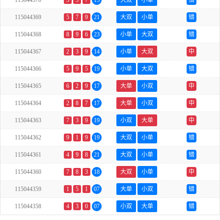
115044370
3
5
7
15
大双
小单
错
115044369
5
7
9
21
大双
小单
错
115044368
8
9
6
23
小单
大双
错
115044367
2
3
9
14
小单
大双
中
115044366
5
9
5
19
小单
大双
错
115044365
6
2
9
17
大单
小双
中
115044364
2
8
7
17
大单
小双
中
115044363
7
3
9
19
小双
大单
中
115044362
9
1
9
19
大双
小单
错
115044361
4
9
8
21
大双
小单
错
115044360
7
8
3
18
大双
小单
中
115044359
1
5
1
07
大单
小双
错
115044358
4
3
0
07
小双
大单
错