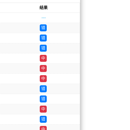
结果
---
错
错
错
中
中
中
错
错
中
错
中