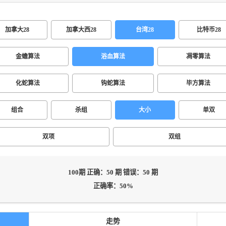
加拿大28
加拿大西28
台湾28
比特币28
金蟾算法
浴血算法
凋零算法
化蛇算法
钩蛇算法
毕方算法
组合
杀组
大小
单双
双项
双组
100期 正确：50 期 错误：50 期
正确率：50%
走势