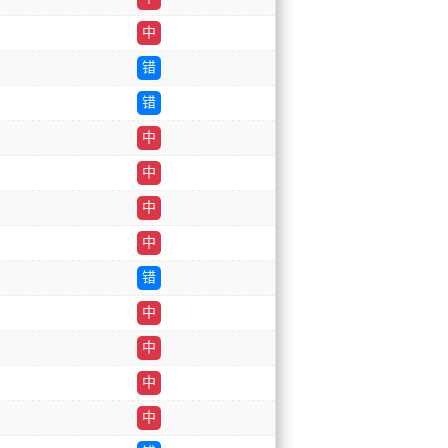
中
错
错
中
中
中
中
错
中
中
中
中