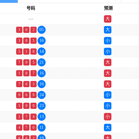
号码
预测
---
大
双
05
大
3
0
2
16
小
3
8
5
14
小
5
1
8
21
大
7
9
5
16
大
1
8
7
16
大
7
6
3
24
小
9
6
9
23
小
5
9
9
13
小
2
7
4
11
大
4
7
0
19
大
9
8
2