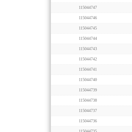
115044747
115044746
115044745
115044744
115044743
115044742
115044741
115044740
115044739
115044738
115044737
115044736
115044735