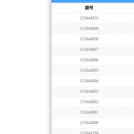
期号
115044810
115044809
115044808
115044807
115044806
115044805
115044804
115044803
115044802
115044801
115044800
115044799