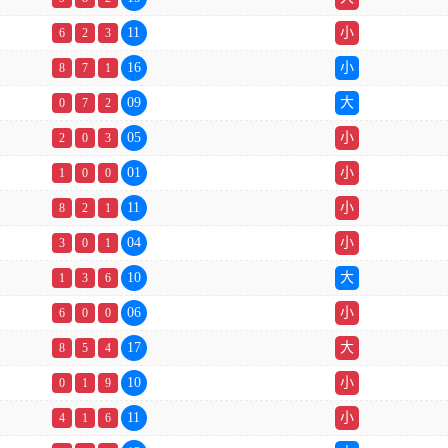
11
小
6
2
3
16
小
8
7
1
09
大
0
7
2
05
小
2
0
3
01
小
1
0
0
11
小
8
2
1
04
小
3
0
1
10
大
1
3
6
06
小
6
0
0
17
大
8
5
4
10
小
0
1
9
11
小
4
1
6