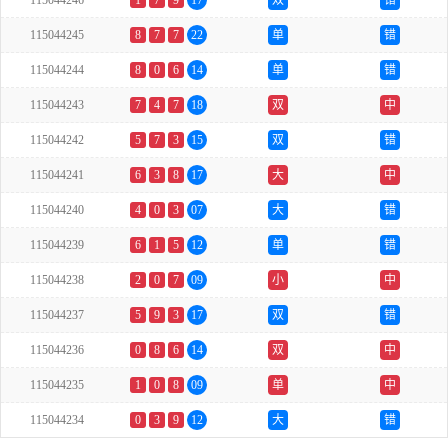
115044246
1
7
9
17
双
错
115044245
8
7
7
22
单
错
115044244
8
0
6
14
单
错
115044243
7
4
7
18
双
中
115044242
5
7
3
15
双
错
115044241
6
3
8
17
大
中
115044240
4
0
3
07
大
错
115044239
6
1
5
12
单
错
115044238
2
0
7
09
小
中
115044237
5
9
3
17
双
错
115044236
0
8
6
14
双
中
115044235
1
0
8
09
单
中
115044234
0
3
9
12
大
错