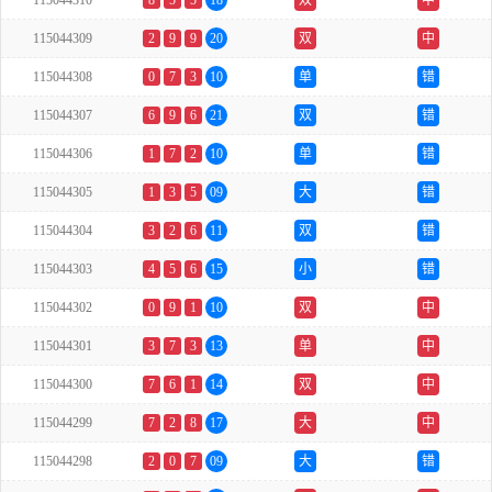
115044310
8
5
5
18
双
中
115044309
2
9
9
20
双
中
115044308
0
7
3
10
单
错
115044307
6
9
6
21
双
错
115044306
1
7
2
10
单
错
115044305
1
3
5
09
大
错
115044304
3
2
6
11
双
错
115044303
4
5
6
15
小
错
115044302
0
9
1
10
双
中
115044301
3
7
3
13
单
中
115044300
7
6
1
14
双
中
115044299
7
2
8
17
大
中
115044298
2
0
7
09
大
错