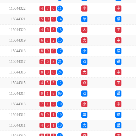
115044322
4
7
0
11
小
中
115044321
5
0
9
14
单
错
115044320
4
6
8
18
大
中
115044319
6
7
2
15
大
中
115044318
8
9
0
17
小
错
115044317
7
6
8
21
双
错
115044316
8
8
8
24
大
中
115044315
4
5
3
12
双
中
115044314
0
1
8
09
双
错
115044313
7
1
2
10
小
中
115044312
9
0
1
10
单
错
115044311
4
5
1
10
大
错