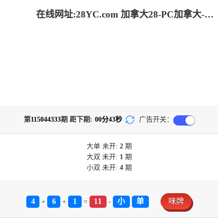
在线网址:28YC.com 加拿大28-PC加拿大-加拿大28开奖结果预测官网|飞飞28加拿大在线预测_火热研究!
第
115044333
期 距下期:
00
分
43
秒
广告开关：
大单
未开:
2
期
大双
未开:
1
期
小双
未开:
4
期
4
6
1
11
小
单
咪牌
+
+
=
-