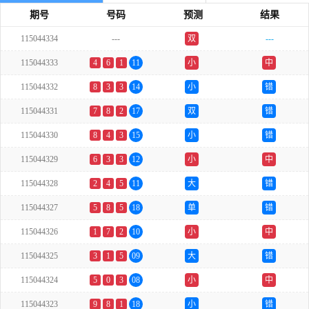
期号
号码
预测
结果
115044334
---
双
---
115044333
4
6
1
11
小
中
115044332
8
3
3
14
小
错
115044331
7
8
2
17
双
错
115044330
8
4
3
15
小
错
115044329
6
3
3
12
小
中
115044328
2
4
5
11
大
错
115044327
5
8
5
18
单
错
115044326
1
7
2
10
小
中
115044325
3
1
5
09
大
错
115044324
5
0
3
08
小
中
115044323
9
8
1
18
小
错