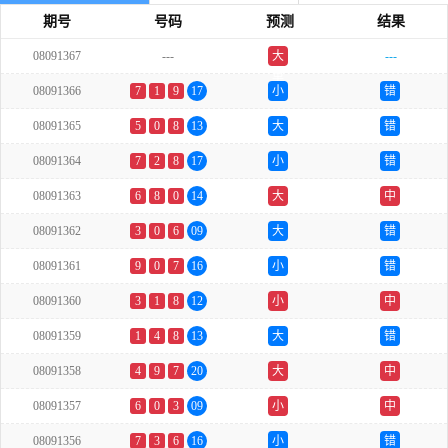
期号
号码
预测
结果
08091367
---
大
---
单
08091366
7
1
9
17
小
错
08091365
5
0
8
13
大
错
08091364
7
2
8
17
小
错
08091363
6
8
0
14
大
中
08091362
3
0
6
09
大
错
08091361
9
0
7
16
小
错
08091360
3
1
8
12
小
中
08091359
1
4
8
13
大
错
08091358
4
9
7
20
大
中
08091357
6
0
3
09
小
中
08091356
7
3
6
16
小
错