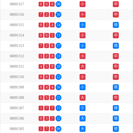
08091317
0
0
8
08
小
中
08091316
7
2
1
10
小
中
08091315
8
2
4
14
小
错
08091314
0
9
2
11
小
中
08091313
7
2
8
17
小
错
08091312
3
2
8
13
小
中
08091311
4
5
9
18
大
中
08091310
0
9
3
12
小
中
08091309
8
4
4
16
小
错
08091308
6
5
4
15
大
中
08091307
1
7
7
15
小
错
08091306
0
5
7
12
大
错
08091305
1
7
0
08
大
错