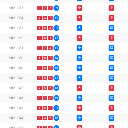
08091355
2
2
5
09
小
中
08091354
4
4
7
15
大
中
08091353
1
0
4
05
大
错
08091352
8
6
1
15
大
中
08091351
9
2
4
15
小
错
08091350
1
6
7
14
小
错
08091349
2
8
6
16
小
错
08091348
5
8
0
13
大
错
08091347
4
8
6
18
大
中
08091346
9
2
8
19
小
错
08091345
1
0
2
03
小
中
08091344
6
4
6
16
小
错