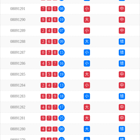
08091291
7
0
1
08
小
中
08091290
9
4
6
19
大
中
08091289
2
4
1
07
小
中
08091288
2
6
1
09
大
错
08091287
0
7
8
15
小
错
08091286
4
5
7
16
小
错
08091285
8
5
6
19
大
中
08091284
2
4
7
13
小
中
08091283
6
3
9
18
小
错
08091282
4
6
7
17
大
中
08091281
9
7
9
25
大
中
08091280
4
4
1
09
大
错