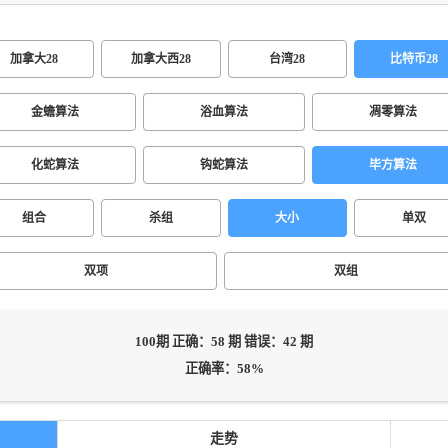
加拿大28
加拿大西28
台湾28
比特币28
金蟾算法
浴血算法
凋零算法
化蛇算法
钩蛇算法
毕方算法
组合
杀组
大小
单双
双项
双组
100期 正确：58 期 错误：42 期
正确率：58%
走势