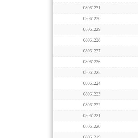
08061231
08061230
08061229
08061228
08061227
08061226
08061225
08061224
08061223
08061222
08061221
08061220
08061219