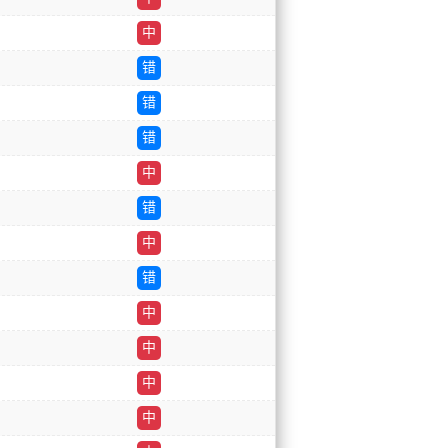
中
错
错
错
中
错
中
错
中
中
中
中