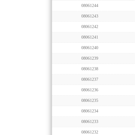
08061244
08061243
08061242
08061241
08061240
08061239
08061238
08061237
08061236
08061235
08061234
08061233
08061232