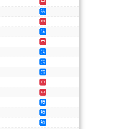
中
错
中
错
中
错
错
错
中
中
错
错
错