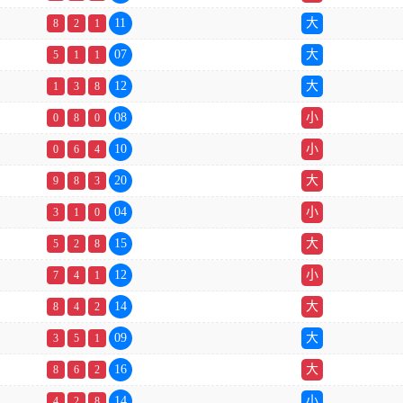
11
大
8
2
1
07
大
5
1
1
12
大
1
3
8
08
小
0
8
0
10
小
0
6
4
20
大
9
8
3
04
小
3
1
0
15
大
5
2
8
12
小
7
4
1
14
大
8
4
2
09
大
3
5
1
16
大
8
6
2
14
小
4
2
8