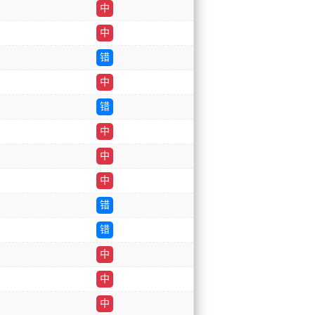
中
中
错
中
错
中
中
中
错
错
中
中
中