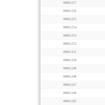
08061257
08061256
08061255
08061254
08061253
08061252
08061251
08061250
08061249
08061248
08061247
08061246
08061245