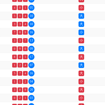
05
小
4
0
1
10
大
5
1
4
10
大
3
3
4
16
小
7
0
9
13
小
3
3
7
09
大
0
9
0
17
大
8
4
5
07
大
1
2
4
16
大
5
7
4
04
小
1
1
2
20
大
3
8
9
03
小
0
2
1