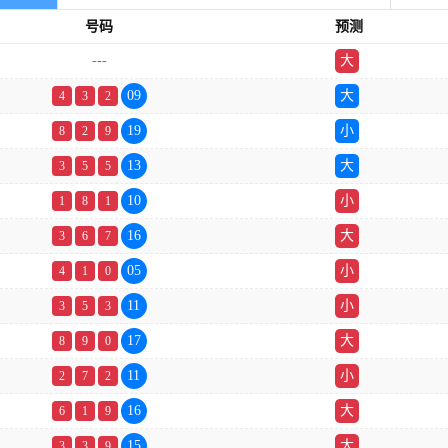
号码
预测
---
大
双
09
大
4
3
2
19
小
8
2
9
13
大
3
5
5
10
小
1
8
1
16
大
3
6
7
05
小
4
1
0
11
小
3
5
3
17
大
8
9
0
11
小
2
7
2
16
大
6
1
9
15
大
3
3
9