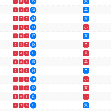
15
双
6
8
1
08
单
4
4
0
23
双
9
7
7
13
小
6
3
4
17
双
8
0
9
15
单
5
3
7
11
单
7
4
0
15
单
1
8
6
14
单
5
6
3
08
小
3
1
4
12
双
7
1
4
11
小
3
0
8
11
双
2
3
6