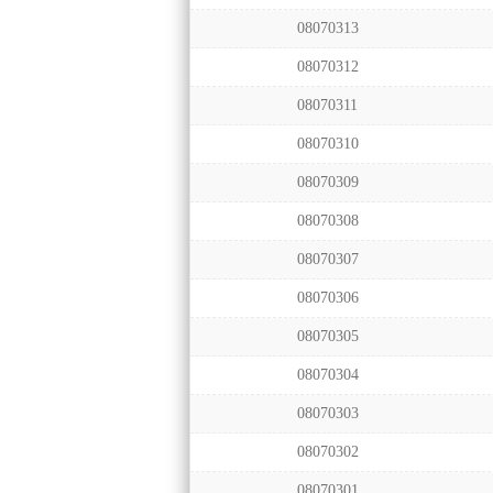
08070313
08070312
08070311
08070310
08070309
08070308
08070307
08070306
08070305
08070304
08070303
08070302
08070301