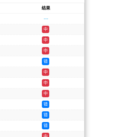
结果
---
中
中
中
错
中
中
中
错
错
错
中