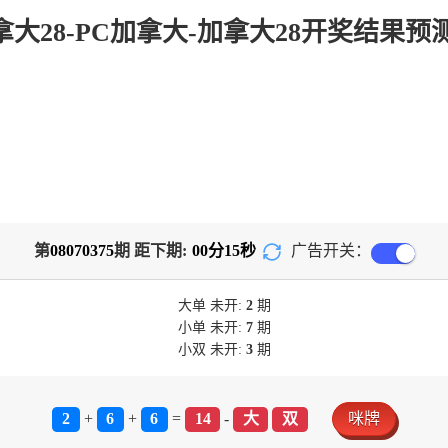
第
08070375
期 距下期:
00
分
15
秒
广告开关：
大单
未开:
2
期
小单
未开:
7
期
小双
未开:
3
期
2
+
6
+
6
=
14
-
大
双
咪牌