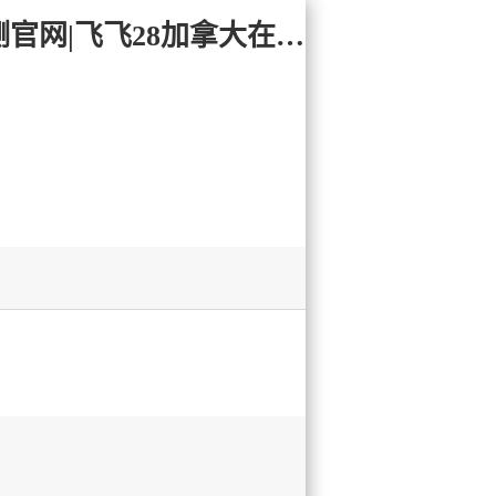
在线网址:28YC.com 加拿大28-PC加拿大-加拿大28开奖结果预测官网|飞飞28加拿大在线预测_火热研究!