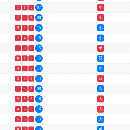
07
小
1
1
5
08
小
1
4
3
15
小
5
2
8
18
小
7
4
7
15
单
1
6
8
15
双
8
1
6
14
小
4
4
6
14
双
5
6
3
08
大
1
4
3
16
大
5
5
6
16
大
4
7
5
13
大
5
5
3
14
单
9
0
5