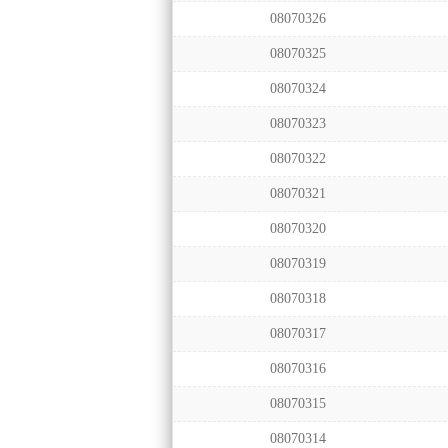
08070326
08070325
08070324
08070323
08070322
08070321
08070320
08070319
08070318
08070317
08070316
08070315
08070314