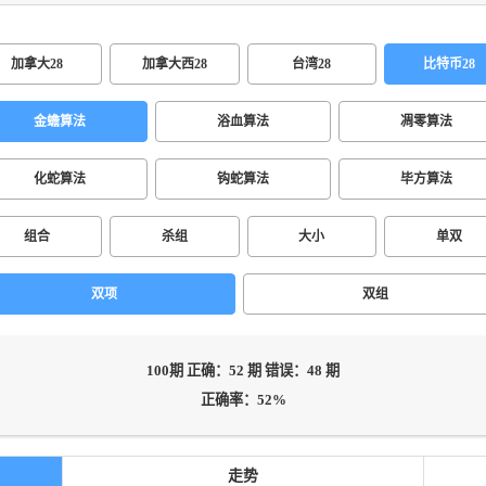
加拿大28
加拿大西28
台湾28
比特币28
金蟾算法
浴血算法
凋零算法
化蛇算法
钩蛇算法
毕方算法
组合
杀组
大小
单双
双项
双组
100期 正确：52 期 错误：48 期
正确率：52%
走势