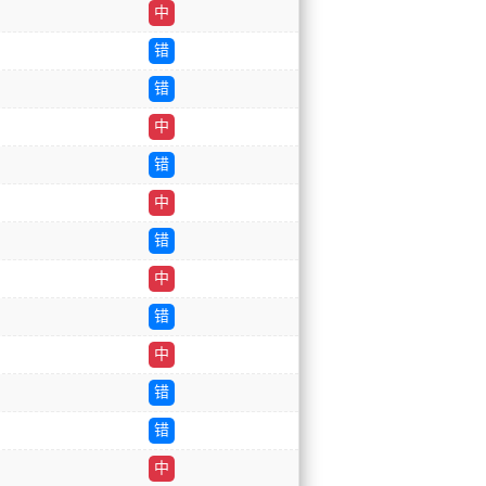
中
错
错
中
错
中
错
中
错
中
错
错
中