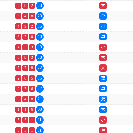
20
大
9
9
2
20
单
8
4
8
15
小
4
9
2
10
单
3
7
0
10
小
4
3
3
18
大
6
9
3
22
大
7
7
8
15
双
2
8
5
22
单
9
7
6
21
双
9
4
8
08
大
1
1
6
11
小
5
5
1
11
单
5
5
1