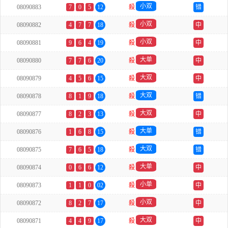
小双
08090883
7
0
5
12
殺
错
小双
08090882
4
7
7
18
殺
中
小双
08090881
9
6
4
19
殺
中
大单
08090880
7
7
6
20
殺
中
大双
08090879
4
5
6
15
殺
中
大双
08090878
8
1
9
18
殺
错
大双
08090877
8
2
3
13
殺
中
大单
08090876
1
6
8
15
殺
错
大双
08090875
7
6
5
18
殺
错
大单
08090874
0
6
6
12
殺
中
小单
08090873
1
1
0
02
殺
中
小双
08090872
8
2
7
17
殺
中
大双
08090871
4
4
9
17
殺
中