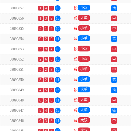
小双
08090857
1
4
5
10
殺
错
大单
08090856
1
3
9
13
殺
中
小单
08090855
5
1
4
10
殺
中
小单
08090854
9
2
0
11
殺
错
小双
08090853
5
9
4
18
殺
中
小双
08090852
2
6
5
13
殺
中
小单
08090851
5
2
3
10
殺
中
小单
08090850
3
2
6
11
殺
错
大单
08090849
4
5
6
15
殺
错
大单
08090848
0
5
6
11
殺
中
大单
08090847
9
4
6
19
殺
错
大双
08090846
0
3
8
11
殺
中
大双