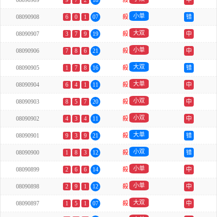
08090909
9
7
2
18
殺
中
小单
08090908
6
0
1
07
殺
错
大双
08090907
3
7
9
19
殺
中
小单
08090906
7
8
6
21
殺
中
大双
08090905
1
7
8
16
殺
错
大单
08090904
6
4
1
11
殺
中
小双
08090903
8
5
7
20
殺
中
小双
08090902
4
3
4
11
殺
中
大单
08090901
9
3
9
21
殺
错
小双
08090900
1
8
3
12
殺
错
小单
08090899
2
6
6
14
殺
中
小单
08090898
2
9
1
12
殺
中
大双
08090897
1
5
1
07
殺
中