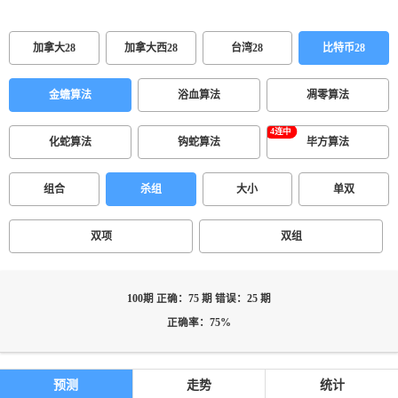
加拿大28
加拿大西28
台湾28
比特币28
金蟾算法
浴血算法
凋零算法
化蛇算法
钩蛇算法
毕方算法
组合
杀组
大小
单双
双项
双组
100期 正确：75 期 错误：25 期
正确率：75%
预测
走势
统计