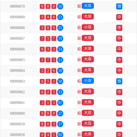
大双
08090870
0
8
8
16
殺
错
大单
08090869
3
4
6
13
殺
中
小双
08090868
5
8
8
21
殺
中
大双
08090867
7
5
7
19
殺
中
大单
08090866
8
3
3
14
殺
中
大单
08090865
1
7
3
11
殺
中
大单
08090864
2
2
6
10
殺
中
小双
08090863
0
5
5
10
殺
错
大双
08090862
6
2
5
13
殺
中
大单
08090861
3
1
3
07
殺
中
大双
08090860
9
9
9
27
殺
中
大双
08090859
8
6
3
17
殺
中
大单
08090858
0
4
1
05
殺
中