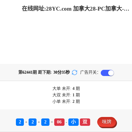
在线网址:28YC.com 加拿大28-PC加拿大-加拿大28开奖结果预测官网|飞飞28加拿大在线预测_火热研究!
第
62441
期 距下期:
30
分
35
秒
广告开关：
大单
未开:
4
期
大双
未开:
1
期
小单
未开:
2
期
2
2
2
06
小
双
咪牌
+
+
=
-