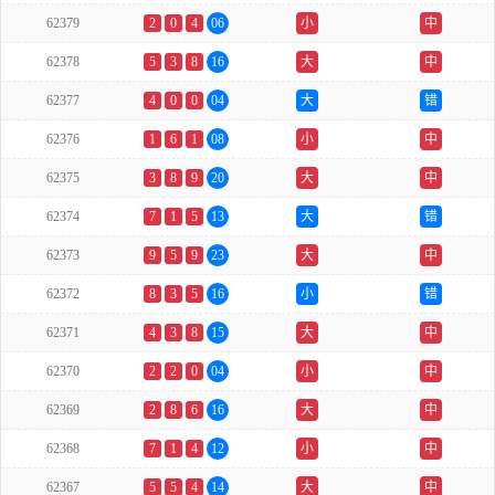
62379
2
0
4
06
小
中
62378
5
3
8
16
大
中
62377
4
0
0
04
大
错
62376
1
6
1
08
小
中
62375
3
8
9
20
大
中
62374
7
1
5
13
大
错
62373
9
5
9
23
大
中
62372
8
3
5
16
小
错
62371
4
3
8
15
大
中
62370
2
2
0
04
小
中
62369
2
8
6
16
大
中
62368
7
1
4
12
小
中
62367
5
5
4
14
大
中