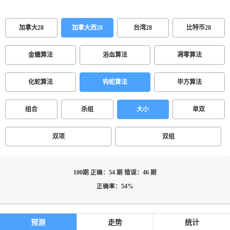
加拿大28
加拿大西28
台湾28
比特币28
金蟾算法
浴血算法
凋零算法
化蛇算法
钩蛇算法
毕方算法
组合
杀组
大小
单双
双项
双组
100期 正确：54 期 错误：46 期
正确率：54%
预测
走势
统计