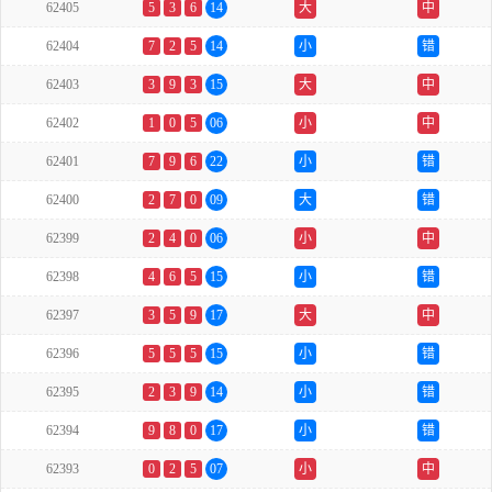
62405
5
3
6
14
大
中
62404
7
2
5
14
小
错
62403
3
9
3
15
大
中
62402
1
0
5
06
小
中
62401
7
9
6
22
小
错
62400
2
7
0
09
大
错
62399
2
4
0
06
小
中
62398
4
6
5
15
小
错
62397
3
5
9
17
大
中
62396
5
5
5
15
小
错
62395
2
3
9
14
小
错
62394
9
8
0
17
小
错
62393
0
2
5
07
小
中