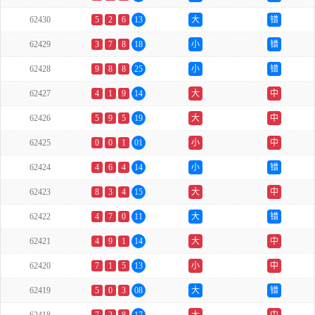
62430
5
2
6
13
大
错
62429
3
7
8
18
小
错
62428
9
8
8
25
小
错
62427
4
1
9
14
大
中
62426
5
9
5
19
大
中
62425
0
0
1
01
小
中
62424
4
6
4
14
小
错
62423
8
3
4
15
大
中
62422
4
7
0
11
大
错
62421
4
9
1
14
大
中
62420
7
1
5
13
小
中
62419
5
0
3
08
大
错