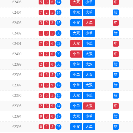
62405
5
3
6
14
大双
小单
中
62404
7
2
5
14
小双
大单
错
62403
3
9
3
15
小双
大单
中
62402
1
0
5
06
大双
小单
错
62401
7
9
6
22
大双
小单
中
62400
2
7
0
09
小单
大双
中
62399
2
4
0
06
小单
大双
错
62398
4
6
5
15
小单
大双
错
62397
3
5
9
17
小单
大双
错
62396
5
5
5
15
大双
小单
错
62395
2
3
9
14
小单
大双
中
62394
9
8
0
17
大双
小单
错
62393
0
2
5
07
小双
大单
错