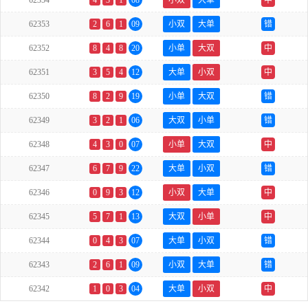
62354
4
3
1
08
小双
大单
中
62353
2
6
1
09
小双
大单
错
62352
8
4
8
20
小单
大双
中
62351
3
5
4
12
大单
小双
中
62350
8
2
9
19
小单
大双
错
62349
3
2
1
06
大双
小单
错
62348
4
3
0
07
小单
大双
中
62347
6
7
9
22
大单
小双
错
62346
0
9
3
12
小双
大单
中
62345
5
7
1
13
大双
小单
中
62344
0
4
3
07
大单
小双
错
62343
2
6
1
09
小双
大单
错
62342
1
0
3
04
大单
小双
中