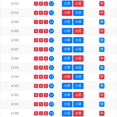
62392
2
9
1
12
大单
小双
中
62391
4
0
9
13
小单
大双
中
62390
3
4
7
14
小双
大单
错
62389
6
3
9
18
小单
大双
中
62388
3
8
6
17
小单
大双
错
62387
8
1
4
13
大单
小双
错
62386
3
9
0
12
大单
小双
中
62385
4
9
8
21
小单
大双
错
62384
4
9
0
13
小单
大双
中
62383
6
6
6
18
大单
小双
错
62382
8
3
1
12
大单
小双
中
62381
5
5
9
19
大双
小单
错
62380
9
2
8
19
小双
大单
中