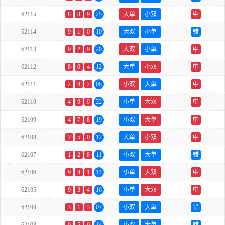
62115
8
8
9
25
大单
小双
中
62114
9
1
0
10
大双
小单
错
62113
9
2
9
20
大双
小单
中
62112
8
0
4
12
大单
小双
中
62111
2
4
2
08
小双
大单
中
62110
4
9
9
22
小单
大双
中
62109
4
7
8
19
小双
大单
中
62108
7
5
0
12
大单
小双
中
62107
1
2
8
11
小双
大单
错
62106
9
4
1
14
小单
大双
中
62105
9
3
4
16
小单
大双
中
62104
3
1
3
07
小双
大单
错