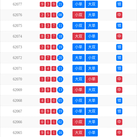
62077
9
3
9
21
小单
大双
错
62076
2
5
1
08
小双
大单
中
62075
1
3
7
11
小双
大单
错
62074
8
3
7
18
大双
小单
中
62073
2
9
8
19
小单
大双
错
62072
9
7
4
20
大单
小双
错
62071
1
4
6
11
小双
大单
错
62070
1
7
3
11
大双
小单
中
62069
3
9
1
13
小单
大双
中
62068
4
1
0
05
小双
大单
错
62067
6
9
4
19
小单
大双
错
62066
0
1
1
02
小双
大单
中
62065
9
6
1
16
大双
小单
中