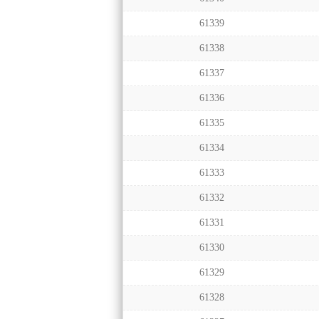
61339
61338
61337
61336
61335
61334
61333
61332
61331
61330
61329
61328