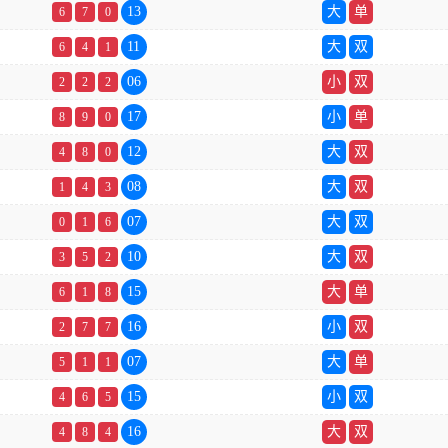
13
大
单
6
7
0
11
大
双
6
4
1
06
小
双
2
2
2
17
小
单
8
9
0
12
大
双
4
8
0
08
大
双
1
4
3
07
大
双
0
1
6
10
大
双
3
5
2
15
大
单
6
1
8
16
小
双
2
7
7
07
大
单
5
1
1
15
小
双
4
6
5
16
大
双
4
8
4