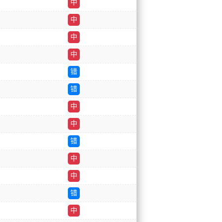
中
中
中
中
错
错
中
中
错
中
中
错
中