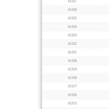
61327
61326
61325
61324
61323
61322
61321
61320
61319
61318
61317
61316
61315