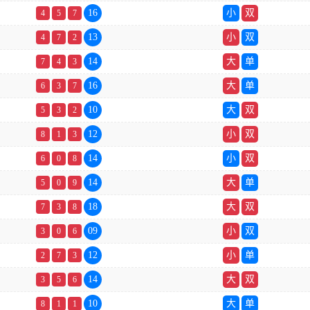
16
小
双
4
5
7
13
小
双
4
7
2
14
大
单
7
4
3
16
大
单
6
3
7
10
大
双
5
3
2
12
小
双
8
1
3
14
小
双
6
0
8
14
大
单
5
0
9
18
大
双
7
3
8
09
小
双
3
0
6
12
小
单
2
7
3
14
大
双
3
5
6
10
大
单
8
1
1