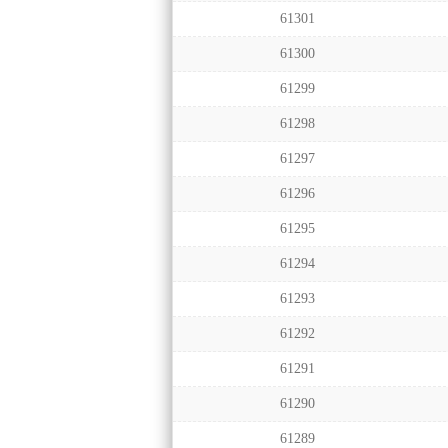
61301
61300
61299
61298
61297
61296
61295
61294
61293
61292
61291
61290
61289