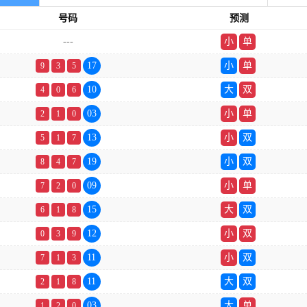
号码
预测
---
小
单
17
小
单
9
3
5
10
大
双
4
0
6
03
小
单
2
1
0
13
小
双
5
1
7
19
小
双
8
4
7
09
小
单
7
2
0
15
大
双
6
1
8
12
小
双
0
3
9
11
小
双
7
1
3
11
大
双
2
1
8
03
大
单
1
2
0