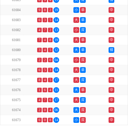
61685
0
9
4
13
大
双
错
61684
9
8
2
19
小
单
中
61683
6
3
5
14
大
单
中
61682
4
7
2
13
小
双
中
61681
7
4
8
19
大
单
中
61680
3
4
5
12
大
单
错
61679
2
2
0
04
小
双
中
61678
6
5
3
14
大
单
中
61677
8
4
5
17
大
双
中
61676
1
6
4
11
大
单
中
61675
4
7
6
17
大
双
中
61674
2
0
4
06
大
双
中
61673
6
0
8
14
小
双
中