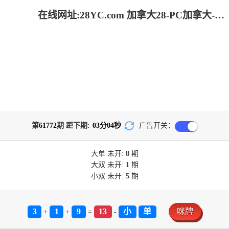
在线网址:28YC.com 加拿大28-PC加拿大-加拿大28开奖结果预测官网|飞飞28加拿大在线预测_火热研究!
第
61772
期 距下期:
03
分
04
秒
广告开关：
大单
未开:
8
期
大双
未开:
1
期
小双
未开:
5
期
3
1
9
13
小
单
咪牌
+
+
=
-