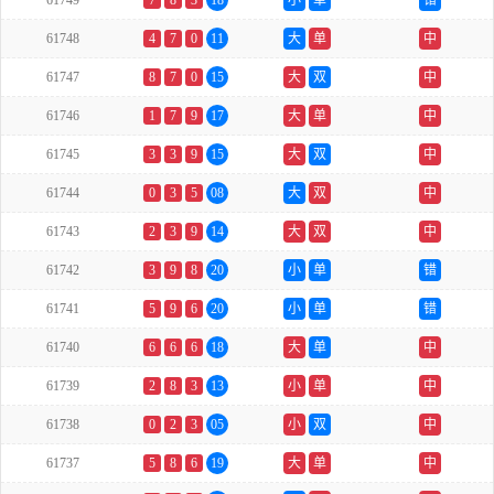
61749
7
8
3
18
小
单
错
61748
4
7
0
11
大
单
中
61747
8
7
0
15
大
双
中
61746
1
7
9
17
大
单
中
61745
3
3
9
15
大
双
中
61744
0
3
5
08
大
双
中
61743
2
3
9
14
大
双
中
61742
3
9
8
20
小
单
错
61741
5
9
6
20
小
单
错
61740
6
6
6
18
大
单
中
61739
2
8
3
13
小
单
中
61738
0
2
3
05
小
双
中
61737
5
8
6
19
大
单
中