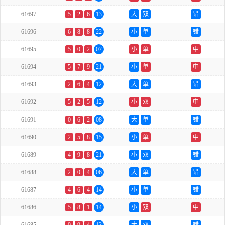
61697
5
2
6
13
大
双
错
61696
6
8
8
22
小
单
错
61695
5
0
2
07
小
单
中
61694
5
7
9
21
小
单
中
61693
2
6
4
12
大
单
错
61692
5
2
5
12
小
双
中
61691
0
6
2
08
大
单
错
61690
2
5
8
15
小
单
中
61689
4
9
8
21
小
双
错
61688
2
0
4
06
大
单
错
61687
4
6
4
14
小
单
错
61686
5
8
1
14
小
双
中