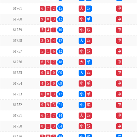
61761
6
7
2
15
大
双
中
61760
9
0
3
12
小
单
中
61759
5
4
1
10
小
双
中
61758
3
5
4
12
大
双
中
61757
5
1
6
12
小
双
中
61756
6
5
7
18
大
单
中
61755
0
0
0
00
大
双
中
61754
4
5
0
09
小
单
中
61753
6
8
3
17
小
单
中
61752
9
9
3
21
小
单
中
61751
6
1
7
14
大
双
中
61750
0
1
3
04
小
双
中