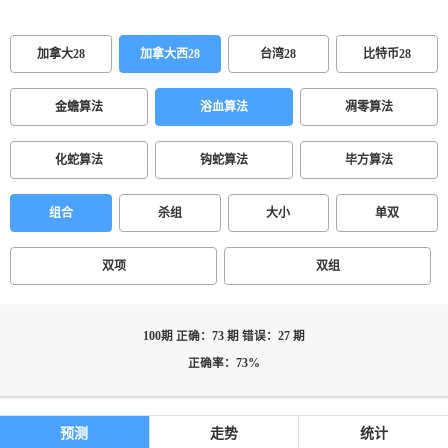
加拿大28
加拿大西28
台湾28
比特币28
金蟾算法
浴血算法
凋零算法
化蛇算法
钩蛇算法
毕方算法
组合
杀组
大小
单双
双项
双组
100期 正确：73 期 错误：27 期
正确率：73%
预测
走势
统计