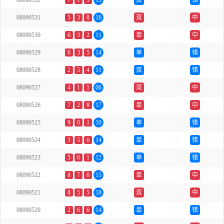
08090532
7
1
5
13
双
错
08090531
5
3
8
16
双
中
08090530
6
3
2
11
单
中
08090529
6
3
5
14
单
错
08090528
2
5
4
11
双
错
08090527
4
1
1
06
双
中
08090526
7
2
8
17
单
中
08090525
9
0
1
10
单
错
08090524
3
5
6
14
单
错
08090523
5
6
1
12
单
错
08090522
8
7
0
15
单
中
08090521
8
5
5
18
双
中
08090520
2
6
6
14
单
错