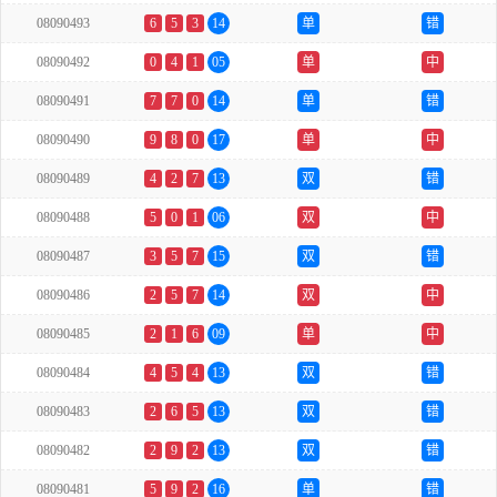
08090493
6
5
3
14
单
错
08090492
0
4
1
05
单
中
08090491
7
7
0
14
单
错
08090490
9
8
0
17
单
中
08090489
4
2
7
13
双
错
08090488
5
0
1
06
双
中
08090487
3
5
7
15
双
错
08090486
2
5
7
14
双
中
08090485
2
1
6
09
单
中
08090484
4
5
4
13
双
错
08090483
2
6
5
13
双
错
08090482
2
9
2
13
双
错
08090481
5
9
2
16
单
错