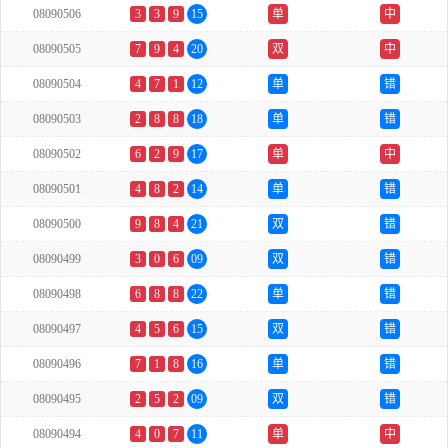
08090506
3
3
9
15
单
中
08090505
7
9
4
20
双
中
08090504
4
7
1
12
单
错
08090503
2
8
8
18
单
错
08090502
6
2
9
17
单
中
08090501
4
8
2
14
单
错
08090500
9
8
4
21
双
错
08090499
3
0
6
09
双
错
08090498
6
8
8
22
单
错
08090497
4
5
6
15
双
错
08090496
7
1
8
16
单
错
08090495
2
5
2
09
双
错
08090494
4
0
7
11
单
中