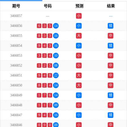
期号
号码
预测
结果
3466857
---
小
---
双
3466856
6
3
5
14
小
错
3466855
8
5
3
16
大
中
3466854
9
4
3
16
小
错
3466853
3
3
4
10
小
中
3466852
1
2
5
08
小
中
3466851
9
4
9
22
大
中
3466850
8
2
4
14
大
中
3466849
1
7
6
14
小
错
3466848
1
1
7
09
小
中
3466847
9
4
3
16
小
错
3466846
0
9
0
09
小
中