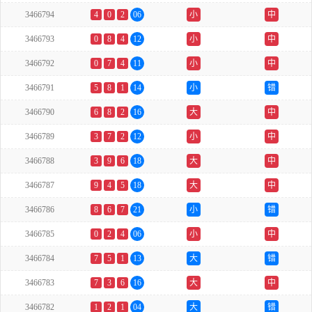
3466794
4
0
2
06
小
中
3466793
0
8
4
12
小
中
3466792
0
7
4
11
小
中
3466791
5
8
1
14
小
错
3466790
6
8
2
16
大
中
3466789
3
7
2
12
小
中
3466788
3
9
6
18
大
中
3466787
9
4
5
18
大
中
3466786
8
6
7
21
小
错
3466785
0
2
4
06
小
中
3466784
7
5
1
13
大
错
3466783
7
3
6
16
大
中
3466782
1
2
1
04
大
错