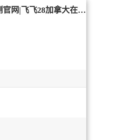
在线网址:28YC.com 加拿大28-PC加拿大-加拿大28开奖结果预测官网|飞飞28加拿大在线预测_火热研究!