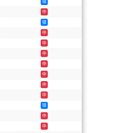
错
中
错
中
中
中
中
中
中
中
错
中
中