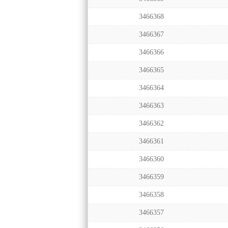
3466368
3466367
3466366
3466365
3466364
3466363
3466362
3466361
3466360
3466359
3466358
3466357