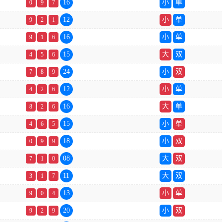
16
小
单
0
9
7
12
小
单
9
2
1
16
小
单
9
1
6
15
大
双
4
5
6
24
小
双
7
8
9
12
小
单
4
2
6
16
大
单
8
2
6
15
小
单
4
6
5
18
小
双
0
9
9
08
大
双
7
1
0
11
大
双
3
1
7
13
小
单
9
0
4
20
小
双
9
2
9