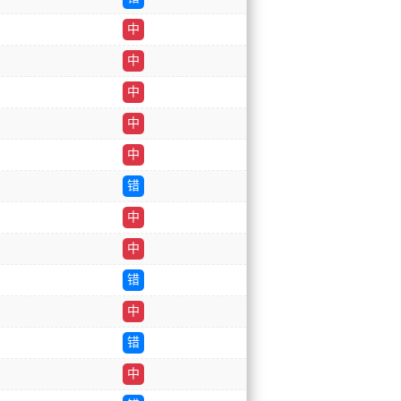
中
中
中
中
中
错
中
中
错
中
错
中