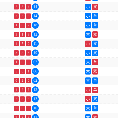
14
小
双
2
8
4
14
小
单
3
3
8
18
小
单
1
8
9
12
大
双
3
1
8
11
小
双
4
7
0
19
小
双
5
8
6
07
大
单
1
6
0
06
大
双
5
0
1
02
大
单
0
2
0
13
小
单
4
2
7
13
小
双
2
8
3
10
大
单
5
0
5
12
大
双
3
7
2