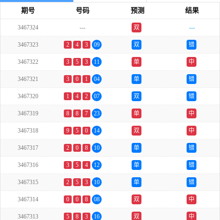
期号
号码
预测
结果
3467324
---
双
---
3467323
2
4
3
09
双
错
3467322
3
5
3
11
单
中
3467321
3
0
1
04
单
错
3467320
1
4
2
07
双
错
3467319
8
8
7
23
单
中
3467318
9
5
0
14
双
中
3467317
2
0
8
10
单
错
3467316
3
5
4
12
单
错
3467315
2
5
3
10
单
错
3467314
0
0
8
08
双
中
3467313
5
8
3
16
双
中