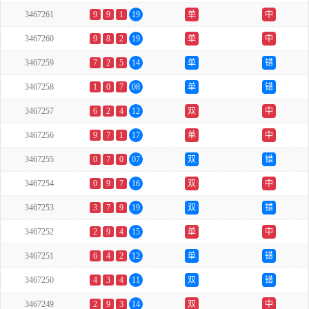
3467261
9
9
1
19
单
中
3467260
9
8
2
19
单
中
3467259
7
2
5
14
单
错
3467258
1
0
7
08
单
错
3467257
6
2
4
12
双
中
3467256
9
7
1
17
单
中
3467255
0
7
0
07
双
错
3467254
0
9
7
16
双
中
3467253
3
7
9
19
双
错
3467252
2
9
4
15
单
中
3467251
6
4
2
12
单
错
3467250
4
3
4
11
双
错
3467249
2
9
3
14
双
中