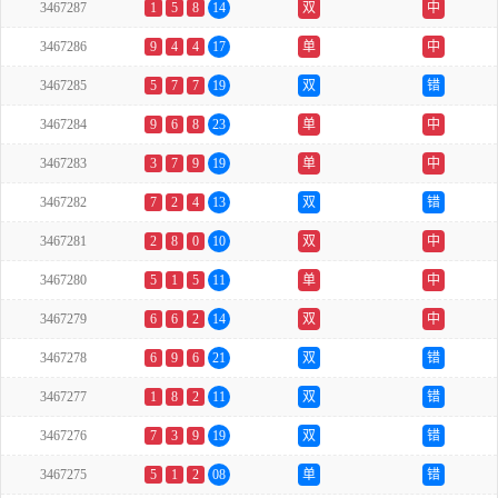
3467287
1
5
8
14
双
中
3467286
9
4
4
17
单
中
3467285
5
7
7
19
双
错
3467284
9
6
8
23
单
中
3467283
3
7
9
19
单
中
3467282
7
2
4
13
双
错
3467281
2
8
0
10
双
中
3467280
5
1
5
11
单
中
3467279
6
6
2
14
双
中
3467278
6
9
6
21
双
错
3467277
1
8
2
11
双
错
3467276
7
3
9
19
双
错
3467275
5
1
2
08
单
错