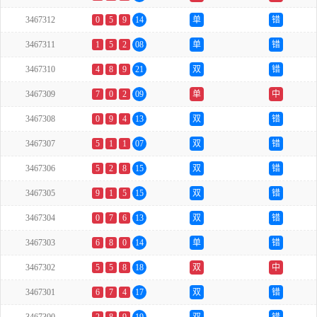
3467312
0
5
9
14
单
错
3467311
1
5
2
08
单
错
3467310
4
8
9
21
双
错
3467309
7
0
2
09
单
中
3467308
0
9
4
13
双
错
3467307
5
1
1
07
双
错
3467306
5
2
8
15
双
错
3467305
9
1
5
15
双
错
3467304
0
7
6
13
双
错
3467303
6
8
0
14
单
错
3467302
5
5
8
18
双
中
3467301
6
7
4
17
双
错