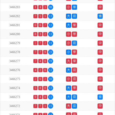
3466283
1
4
3
08
小
单
中
3466282
7
5
1
13
大
双
错
3466281
0
6
7
13
大
单
中
3466280
8
3
2
13
小
单
中
3466279
2
7
2
11
小
双
中
3466278
7
7
9
23
小
单
中
3466277
7
4
8
19
大
单
中
3466276
4
2
6
12
大
双
中
3466275
2
6
2
10
小
双
中
3466274
5
8
0
13
大
单
中
3466273
9
4
0
13
大
双
错
3466272
7
7
1
15
大
双
中