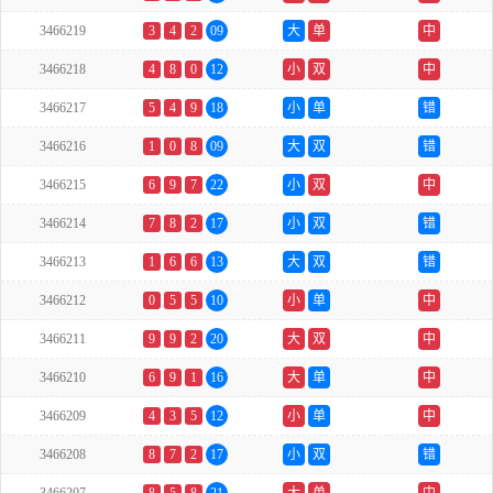
3466219
3
4
2
09
大
单
中
3466218
4
8
0
12
小
双
中
3466217
5
4
9
18
小
单
错
3466216
1
0
8
09
大
双
错
3466215
6
9
7
22
小
双
中
3466214
7
8
2
17
小
双
错
3466213
1
6
6
13
大
双
错
3466212
0
5
5
10
小
单
中
3466211
9
9
2
20
大
双
中
3466210
6
9
1
16
大
单
中
3466209
4
3
5
12
小
单
中
3466208
8
7
2
17
小
双
错