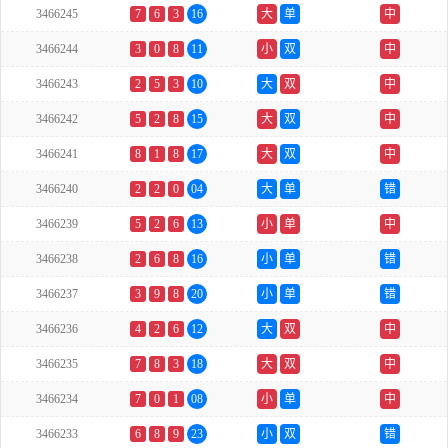
3466245
7
6
3
16
大
单
中
3466244
3
0
8
11
小
双
中
3466243
2
5
3
10
大
双
中
3466242
5
2
8
15
大
双
中
3466241
8
1
8
17
大
双
中
3466240
2
2
0
04
大
单
错
3466239
5
2
6
13
小
单
中
3466238
2
6
8
16
小
单
错
3466237
3
9
8
20
小
单
错
3466236
4
2
6
12
大
双
中
3466235
7
8
3
18
大
双
中
3466234
7
0
1
08
小
单
中
3466233
6
8
9
23
小
双
错