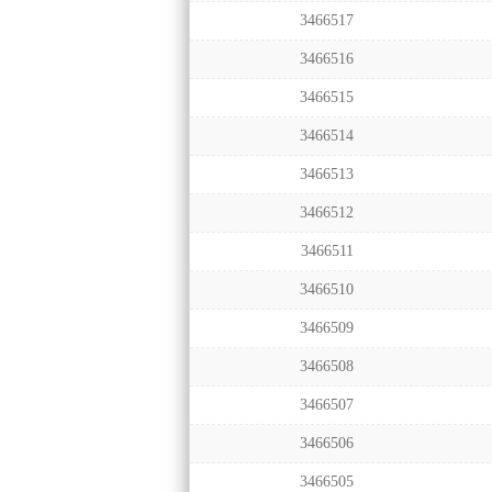
3466517
3466516
3466515
3466514
3466513
3466512
3466511
3466510
3466509
3466508
3466507
3466506
3466505