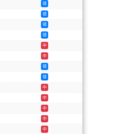
错
错
错
错
中
中
错
错
中
中
中
中
中