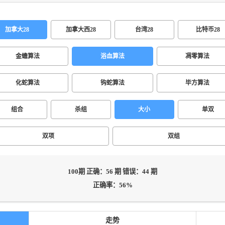
加拿大28
加拿大西28
台湾28
比特币28
金蟾算法
浴血算法
凋零算法
化蛇算法
钩蛇算法
毕方算法
组合
杀组
大小
单双
双项
双组
100期 正确：56 期 错误：44 期
正确率：56%
走势