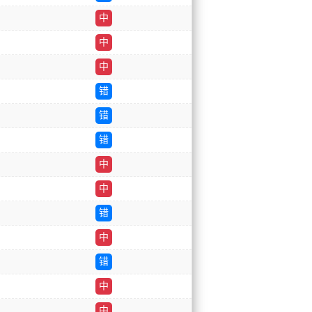
中
中
中
错
错
错
中
中
错
中
错
中
中