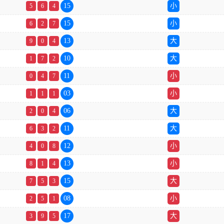
15
小
5
6
4
15
小
6
2
7
13
大
9
0
4
10
大
1
7
2
11
小
0
4
7
03
小
1
1
1
06
大
2
0
4
11
大
6
3
2
12
小
4
0
8
13
小
8
1
4
15
大
7
5
3
08
小
2
5
1
17
大
3
9
5