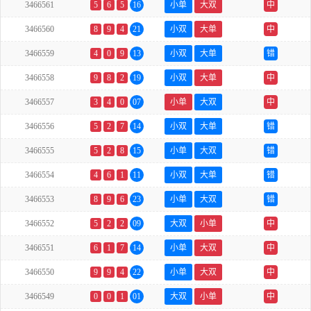
3466561
5
6
5
16
小单
大双
中
3466560
8
9
4
21
小双
大单
中
3466559
4
0
9
13
小双
大单
错
3466558
9
8
2
19
小双
大单
中
3466557
3
4
0
07
小单
大双
中
3466556
5
2
7
14
小双
大单
错
3466555
5
2
8
15
小单
大双
错
3466554
4
6
1
11
小双
大单
错
3466553
8
9
6
23
小单
大双
错
3466552
5
2
2
09
大双
小单
中
3466551
6
1
7
14
小单
大双
中
3466550
9
9
4
22
小单
大双
中
3466549
0
0
1
01
大双
小单
中