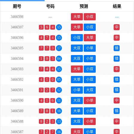
期号
号码
预测
结果
3466598
---
大单
小双
---
3466597
5
6
4
15
大单
小双
中
3466596
4
7
4
15
小双
大单
中
3466595
7
7
3
17
大双
小单
错
3466594
1
0
3
04
大双
小单
错
3466593
7
4
4
15
大单
小双
中
3466592
4
1
0
05
大单
小双
错
3466591
3
2
7
12
小单
大双
错
3466590
4
1
6
11
大双
小单
中
3466589
7
8
1
16
大单
小双
错
3466588
8
2
3
13
大双
小单
中
3466587
7
2
7
16
大双
小单
中