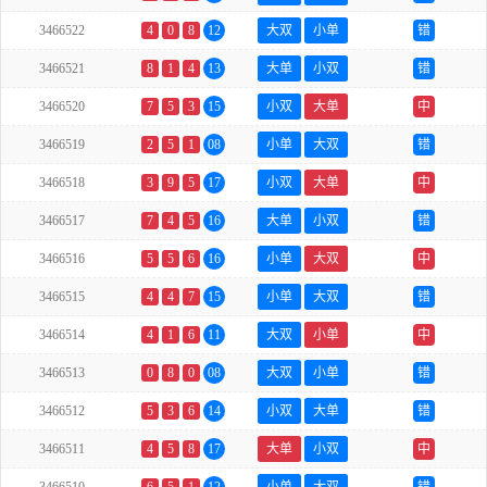
3466522
4
0
8
12
大双
小单
错
3466521
8
1
4
13
大单
小双
错
3466520
7
5
3
15
小双
大单
中
3466519
2
5
1
08
小单
大双
错
3466518
3
9
5
17
小双
大单
中
3466517
7
4
5
16
大单
小双
错
3466516
5
5
6
16
小单
大双
中
3466515
4
4
7
15
小单
大双
错
3466514
4
1
6
11
大双
小单
中
3466513
0
8
0
08
大双
小单
错
3466512
5
3
6
14
小双
大单
错
3466511
4
5
8
17
大单
小双
中