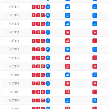
3467117
6
4
6
16
单
错
3467116
1
1
7
09
双
错
3467115
6
7
3
16
单
错
3467114
4
9
2
15
单
中
3467113
5
7
1
13
单
中
3467112
0
2
4
06
单
错
3467111
9
7
9
25
单
中
3467110
2
6
0
08
双
中
3467109
6
1
3
10
单
错
3467108
7
2
4
13
单
中
3467107
0
4
6
10
双
中
3467106
3
1
7
11
双
错