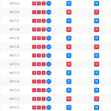
3467143
8
3
2
13
双
错
3467142
5
7
2
14
双
中
3467141
1
8
2
11
双
错
3467140
6
2
0
08
双
中
3467139
9
6
0
15
双
错
3467138
1
0
1
02
双
中
3467137
3
2
6
11
双
错
3467136
5
6
1
12
双
中
3467135
0
9
4
13
双
错
3467134
3
2
2
07
双
错
3467133
2
3
3
08
单
错
3467132
0
5
1
06
双
中
3467131
9
1
5
15
双
错