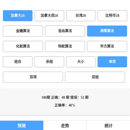
加拿大28
加拿大西28
台湾28
比特币28
金蟾算法
浴血算法
凋零算法
化蛇算法
钩蛇算法
毕方算法
组合
杀组
大小
单双
双项
双组
100期 正确：48 期 错误：52 期
正确率：48%
预测
走势
统计