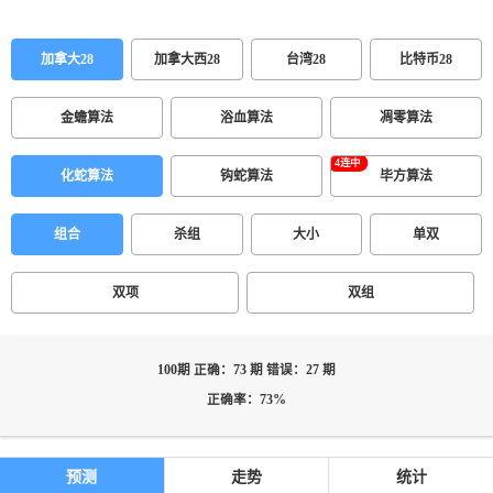
加拿大28
加拿大西28
台湾28
比特币28
金蟾算法
浴血算法
凋零算法
化蛇算法
钩蛇算法
毕方算法
组合
杀组
大小
单双
双项
双组
100期 正确：73 期 错误：27 期
正确率：73%
预测
走势
统计