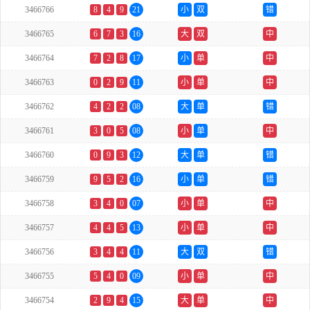
3466766
8
4
9
21
小
双
错
3466765
6
7
3
16
大
双
中
3466764
7
2
8
17
小
单
中
3466763
0
2
9
11
小
单
中
3466762
4
2
2
08
大
单
错
3466761
3
0
5
08
小
单
中
3466760
0
9
3
12
大
单
错
3466759
9
5
2
16
小
单
错
3466758
3
4
0
07
小
单
中
3466757
4
4
5
13
小
单
中
3466756
3
4
4
11
大
双
错
3466755
5
4
0
09
小
单
中
3466754
2
9
4
15
大
单
中