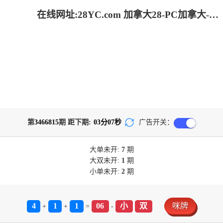
在线网址:28YC.com 加拿大28-PC加拿大-加拿大28开奖结果预测官网|飞飞28加拿大在线预测_火热研究!
第
3466815
期 距下期:
03
分
07
秒
广告开关：
大单
未开:
7
期
大双
未开:
1
期
小单
未开:
2
期
4
1
1
06
小
双
咪牌
+
+
=
-