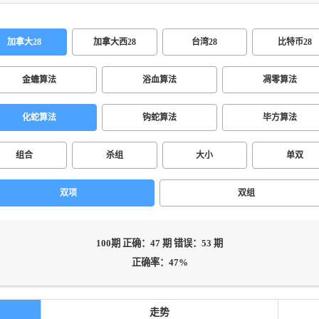
加拿大28
加拿大西28
台湾28
比特币28
金蟾算法
浴血算法
凋零算法
化蛇算法
钩蛇算法
毕方算法
组合
杀组
大小
单双
双项
双组
100期 正确：47 期 错误：53 期
正确率：47%
走势