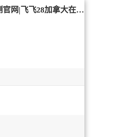
在线网址:28YC.com 加拿大28-PC加拿大-加拿大28开奖结果预测官网|飞飞28加拿大在线预测_火热研究!