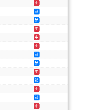
中
错
错
中
中
中
错
错
中
错
中
错
中