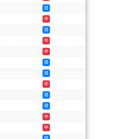
错
中
错
中
中
错
错
中
错
错
中
中
错