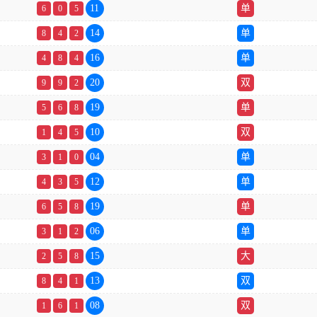
11
单
6
0
5
14
单
8
4
2
16
单
4
8
4
20
双
9
9
2
19
单
5
6
8
10
双
1
4
5
04
单
3
1
0
12
单
4
3
5
19
单
6
5
8
06
单
3
1
2
15
大
2
5
8
13
双
8
4
1
08
双
1
6
1