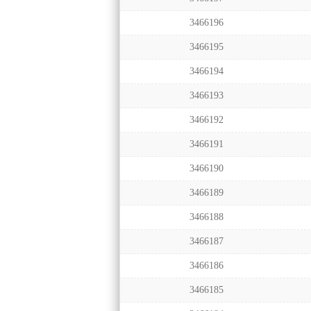
3466196
3466195
3466194
3466193
3466192
3466191
3466190
3466189
3466188
3466187
3466186
3466185