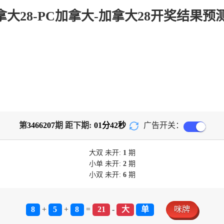
第
3466207
期 距下期:
01
分
41
秒
广告开关：
大双
未开:
1
期
小单
未开:
2
期
小双
未开:
6
期
8
+
5
+
8
=
21
-
大
单
咪牌