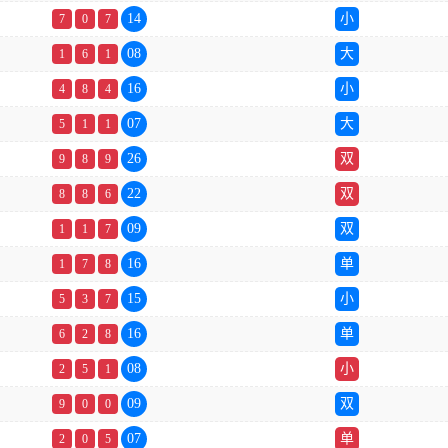
14
小
7
0
7
08
大
1
6
1
16
小
4
8
4
07
大
5
1
1
26
双
9
8
9
22
双
8
8
6
09
双
1
1
7
16
单
1
7
8
15
小
5
3
7
16
单
6
2
8
08
小
2
5
1
09
双
9
0
0
07
单
2
0
5