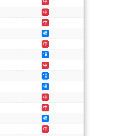
中
中
中
错
中
错
中
错
错
中
中
错
中